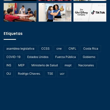
Etiquetas
asamblea legislativa
CCSS
cne
CNFL
Costa Rica
COVID-19
Estados Unidos
Fuerza Pública
Gobierno
INS
MEP
Ministerio de Salud
mopt
Nacionales
OIJ
Rodrigo Chaves.
TSE
ucr