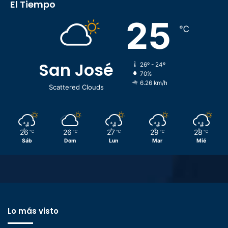
El Tiempo
25
℃
San José
26º - 24º
70%
6.26 km/h
Scattered Clouds
26
26
27
29
28
℃
℃
℃
℃
℃
Sáb
Dom
Lun
Mar
Mié
Lo más visto