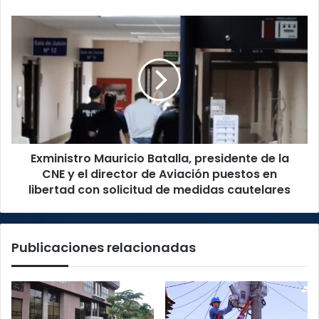
y
equipos
Exministro
a
Mauricio
Fuerza
Batalla,
Pública
presidente
de
la
CNE
y
el
Exministro Mauricio Batalla, presidente de la
director
de
CNE y el director de Aviación puestos en
Aviación
libertad con solicitud de medidas cautelares
puestos
en
libertad
Publicaciones relacionadas
con
solicitud
de
medidas
cautelares