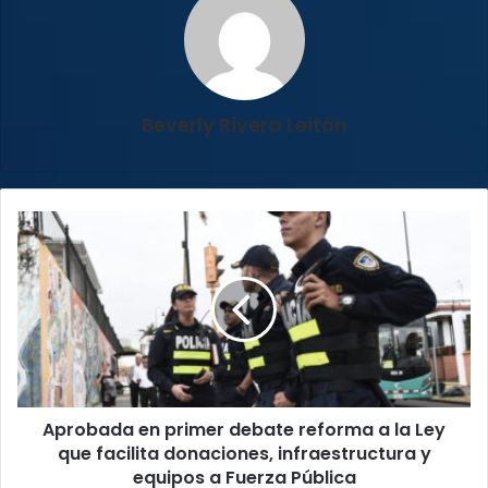
Beverly Rivera Leitón
Aprobada
en
primer
debate
reforma
a
la
Ley
que
Aprobada en primer debate reforma a la Ley
facilita
donaciones,
que facilita donaciones, infraestructura y
infraestructura
equipos a Fuerza Pública