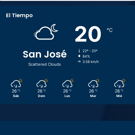
El Tiempo
20
℃
San José
22º - 20º
84%
3.58 km/h
Scattered Clouds
26
26
26
26
28
℃
℃
℃
℃
℃
Sáb
Dom
Lun
Mar
Mié