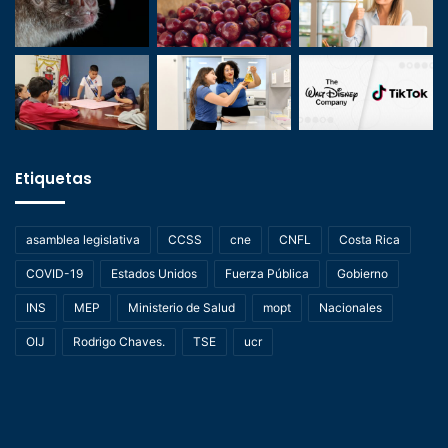
Etiquetas
asamblea legislativa
CCSS
cne
CNFL
Costa Rica
COVID-19
Estados Unidos
Fuerza Pública
Gobierno
INS
MEP
Ministerio de Salud
mopt
Nacionales
OIJ
Rodrigo Chaves.
TSE
ucr