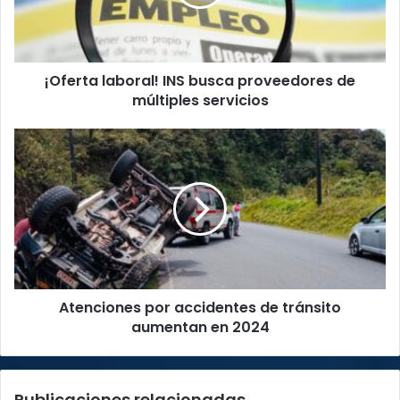
de
múltiples
servicios
¡Oferta laboral! INS busca proveedores de
múltiples servicios
Atenciones
por
accidentes
de
tránsito
aumentan
en
2024
Atenciones por accidentes de tránsito
aumentan en 2024
Publicaciones relacionadas