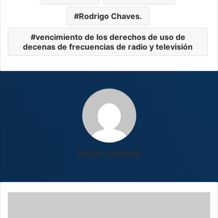
Rodrigo Chaves.
vencimiento de los derechos de uso de
decenas de frecuencias de radio y televisión
Bryan Alcázar
Trenes
en
Japón