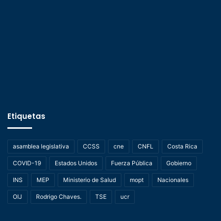
Etiquetas
asamblea legislativa
CCSS
cne
CNFL
Costa Rica
COVID-19
Estados Unidos
Fuerza Pública
Gobierno
INS
MEP
Ministerio de Salud
mopt
Nacionales
OIJ
Rodrigo Chaves.
TSE
ucr