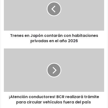
contarán
con
habitaciones
privadas
en
el
Trenes en Japón contarán con habitaciones
año
2026
privadas en el año 2026
¡Atención
conductores!
BCR
realizará
trámite
para
circular
vehículos
fuera
¡Atención conductores! BCR realizará trámite
del
país
para circular vehículos fuera del país