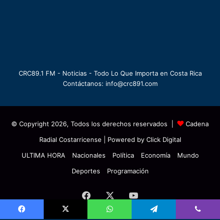
CRC89.1 FM - Noticias - Todo Lo Que Importa en Costa Rica
Contáctanos: info@crc891.com
© Copyright 2026, Todos los derechos reservados |
Cadena
Radial Costarricense
| Powered by
Click Digital
ULTIMA HORA
Nacionales
Política
Economía
Mundo
Deportes
Programación
Facebook
X
YouTube
Facebook
X
WhatsApp
Telegram
Viber