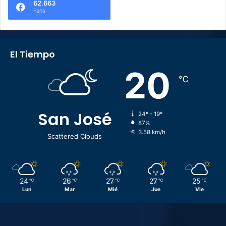
62.663
Fans
El Tiempo
20
℃
San José
24º - 19º
87%
3.58 km/h
Scattered Clouds
24
26
27
27
25
℃
℃
℃
℃
℃
Lun
Mar
Mié
Jue
Vie