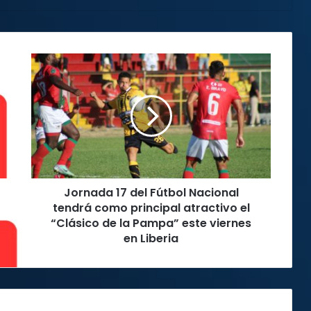
Jornada
17
del
Fútbol
Nacional
tendrá
como
principal
atractivo
Jornada 17 del Fútbol Nacional
el
“Clásico
tendrá como principal atractivo el
de
“Clásico de la Pampa” este viernes
la
en Liberia
Pampa”
este
viernes
en
Liberia