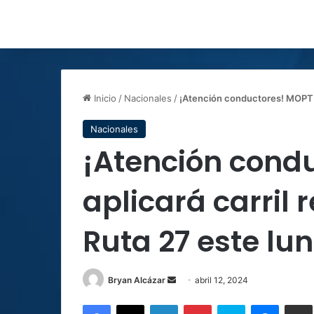
Inicio
/
Nacionales
/
¡Atención conductores! MOPT apl
Nacionales
¡Atención cond
aplicará carril 
Ruta 27 este lun
Send
Bryan Alcázar
abril 12, 2024
an
Facebook
X
LinkedIn
Pinterest
Skype
Messen
C
email