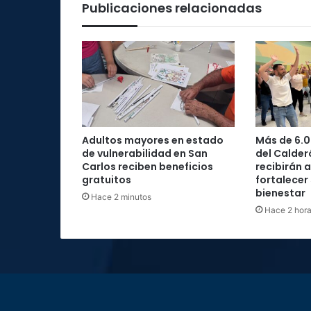
Publicaciones relacionadas
Infórmese aquí sobre las noticias del ambiente comer
en el país
Adultos mayores en estado
Más de 6.0
de vulnerabilidad en San
del Calder
Carlos reciben beneficios
recibirán 
gratuitos
fortalecer
bienestar
Hace 2 minutos
Hace 2 hor