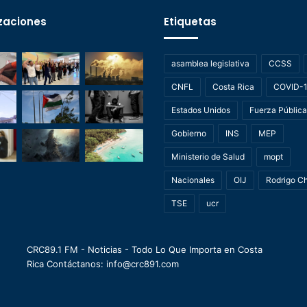
zaciones
Etiquetas
asamblea legislativa
CCSS
CNFL
Costa Rica
COVID-
Estados Unidos
Fuerza Pública
Gobierno
INS
MEP
Ministerio de Salud
mopt
Nacionales
OIJ
Rodrigo C
TSE
ucr
CRC89.1 FM - Noticias - Todo Lo Que Importa en Costa
Rica Contáctanos: info@crc891.com