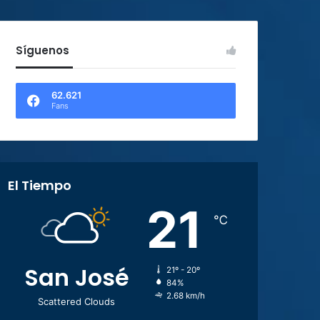
Síguenos
62.621
Fans
El Tiempo
21
℃
San José
21º - 20º
84%
2.68 km/h
Scattered Clouds