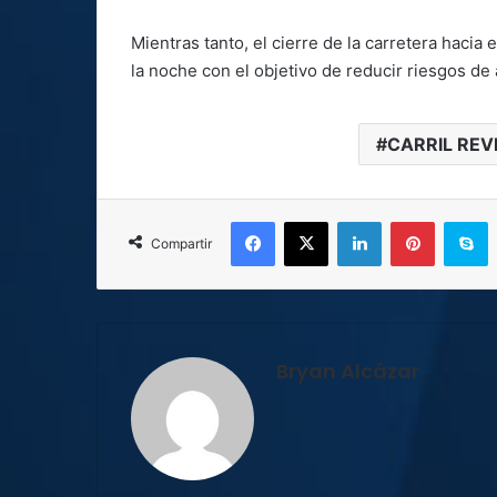
Mientras tanto, el cierre de la carretera hacia e
la noche con el objetivo de reducir riesgos de
CARRIL REV
Facebook
X
LinkedIn
Pinterest
S
Compartir
Bryan Alcázar