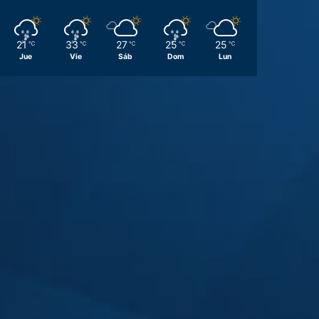
21
33
27
25
25
℃
℃
℃
℃
℃
Jue
Vie
Sáb
Dom
Lun