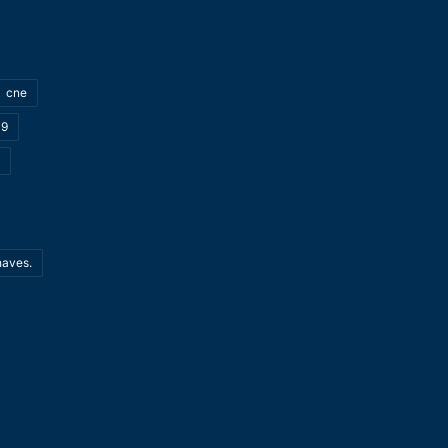
cne
19
haves.