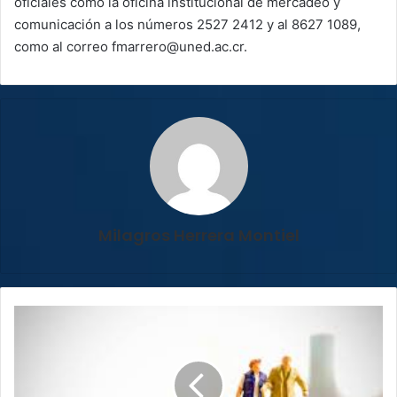
oficiales como la oficina institucional de mercadeo y
comunicación a los números 2527 2412 y al 8627 1089,
como al correo fmarrero@uned.ac.cr.
Milagros Herrera Montiel
Conozca
el
calendario
de
pago