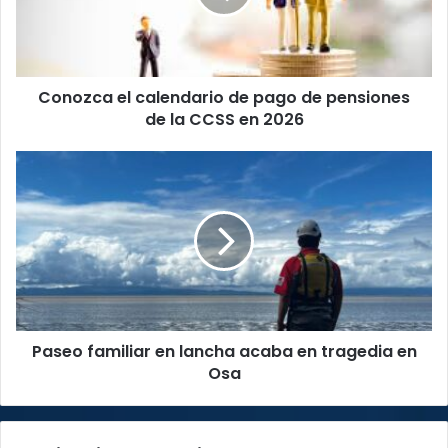
de
pensiones
de
la
Conozca el calendario de pago de pensiones
CCSS
en
de la CCSS en 2026
2026
Paseo
familiar
en
lancha
acaba
en
tragedia
en
Osa
Paseo familiar en lancha acaba en tragedia en
Osa