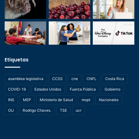
Etiquetas
asamblea legislativa
CCSS
cne
CNFL
Costa Rica
COVID-19
Estados Unidos
Fuerza Pública
Gobierno
INS
MEP
Ministerio de Salud
mopt
Nacionales
OIJ
Rodrigo Chaves.
TSE
ucr