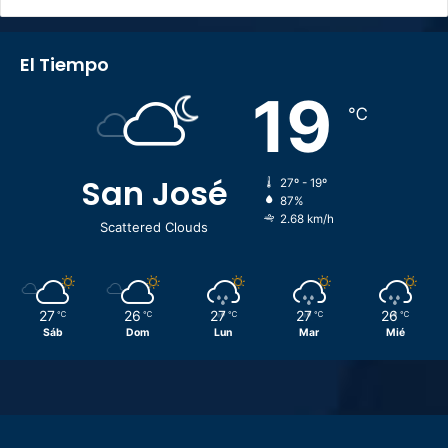
El Tiempo
19
℃
San José
27º - 19º
87%
2.68 km/h
Scattered Clouds
27
26
27
27
26
℃
℃
℃
℃
℃
Sáb
Dom
Lun
Mar
Mié