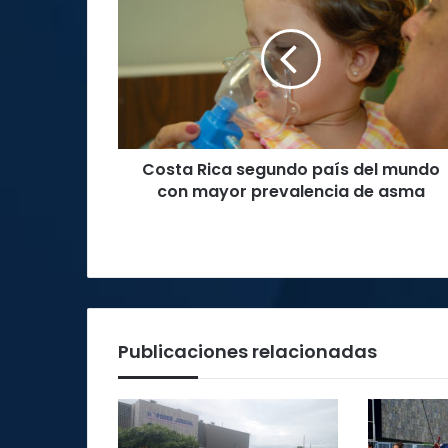
segundo
país
del
mundo
con
mayor
prevalencia
Costa Rica segundo país del mundo
de
asma
con mayor prevalencia de asma
Publicaciones relacionadas