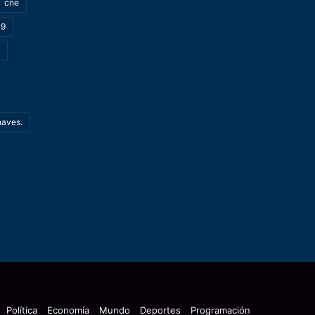
cne
19
haves.
Política
Economía
Mundo
Deportes
Programación