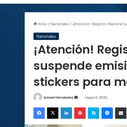
Inicio
/
Nacionales
/
¡Atención! Registro Nacional 
Nacionales
¡Atención! Regi
suspende emisi
stickers para m
Send
Ismael Hernández
mayo 4, 2022
an
Facebook
X
LinkedIn
Pinterest
Skype
Messen
C
email