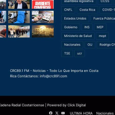
asamblea legislativa
CCSS
CNFL
Costa Rica
COVID-
Estados Unidos
Fuerza Pública
Gobierno
INS
MEP
Ministerio de Salud
mopt
Nacionales
OIJ
Rodrigo C
TSE
ucr
CRC89.1 FM - Noticias - Todo Lo Que Importa en Costa
Rica Contáctanos: info@crc891.com
Cadena Radial Costarricense
| Powered by
Click Digital
Facebook
X
YouTube
ULTIMA HORA
Nacionales