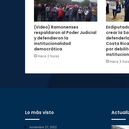
(Video) Ramonenses
Exdiputad
respaldaron al Poder Judicial
crear la Sa
y defendieron la
defenderla
institucionalidad
Costa Rica
democrática
por debilit
institucio
Hace 2 horas
Hace 3 hor
Lo más visto
Actuali
noviembre 27, 2022