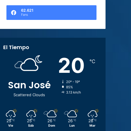
62.621
Fans
El Tiempo
20
℃
San José
20º - 19º
85%
3.13 km/h
Scattered Clouds
25
25
26
26
28
℃
℃
℃
℃
℃
Vie
Sáb
Dom
Lun
Mar