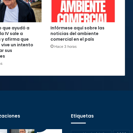
o que ayudó a
Infórmese aquí sobre las
la IV sale a
noticias del ambiente
 y afirma que
comercial en el país
 vive un intento
Hace 3 horas
ar sus
nes
as
zaciones
Etiquetas