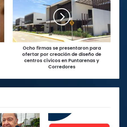
se
presentaron
para
ofertar
por
creación
de
Ocho firmas se presentaron para
diseño
de
ofertar por creación de diseño de
centros
centros cívicos en Puntarenas y
cívicos
Corredores
en
Puntarenas
y
Corredores