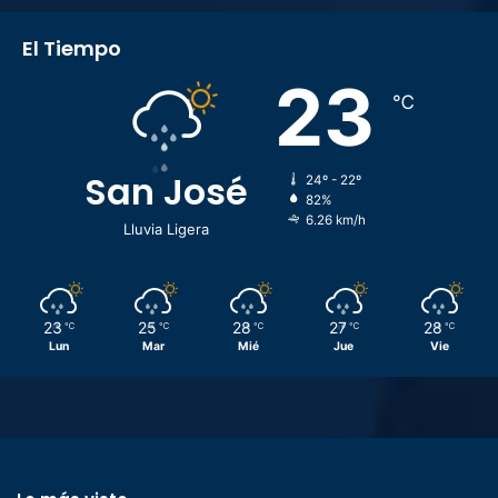
El Tiempo
23
℃
San José
24º - 22º
82%
6.26 km/h
Lluvia Ligera
23
25
28
27
28
℃
℃
℃
℃
℃
Lun
Mar
Mié
Jue
Vie