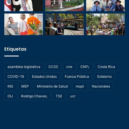
Etiquetas
asamblea legislativa
CCSS
cne
CNFL
Costa Rica
COVID-19
Estados Unidos
Fuerza Pública
Gobierno
INS
MEP
Ministerio de Salud
mopt
Nacionales
OIJ
Rodrigo Chaves.
TSE
ucr