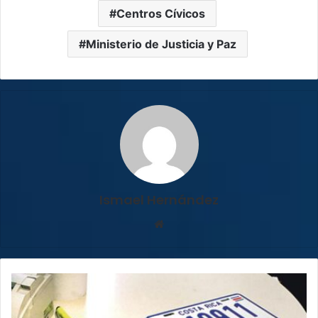
Centros Cívicos
Ministerio de Justicia y Paz
Ismael Hernández
Sitio
web
¡Atención!
Registro
Nacional