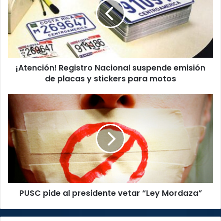
suspende
emisión
de
placas
y
stickers
¡Atención! Registro Nacional suspende emisión
para
motos
de placas y stickers para motos
PUSC
pide
al
presidente
vetar
“Ley
Mordaza”
PUSC pide al presidente vetar “Ley Mordaza”