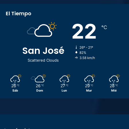
El Tiempo
22
℃
San José
26º - 21º
82%
3.58 km/h
Scattered Clouds
26
26
27
29
28
℃
℃
℃
℃
℃
Sáb
Dom
Lun
Mar
Mié