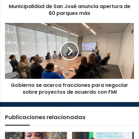
Municipalidad de San José anuncia apertura de
más
60 parques más
Gobierno
se
acerca
fracciones
para
negociar
sobre
proyectos
de
Gobierno se acerca fracciones para negociar
acuerdo
con
sobre proyectos de acuerdo con FMI
FMI
Publicaciones relacionadas