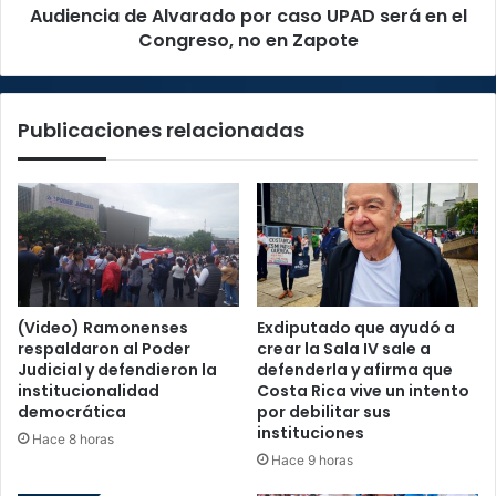
Audiencia de Alvarado por caso UPAD será en el
Congreso,
no
Congreso, no en Zapote
en
Zapote
Publicaciones relacionadas
(Video) Ramonenses
Exdiputado que ayudó a
respaldaron al Poder
crear la Sala IV sale a
Judicial y defendieron la
defenderla y afirma que
institucionalidad
Costa Rica vive un intento
democrática
por debilitar sus
instituciones
Hace 8 horas
Hace 9 horas