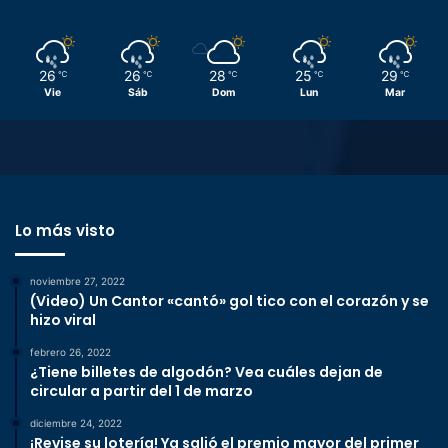
26
26
28
25
29
℃
℃
℃
℃
℃
Vie
Sáb
Dom
Lun
Mar
Lo más visto
noviembre 27, 2022
(Video) Un Cantor «cantó» gol tico con el corazón y se
hizo viral
febrero 26, 2022
¿Tiene billetes de algodón? Vea cuáles dejan de
circular a partir del 1 de marzo
diciembre 24, 2022
¡Revise su lotería! Ya salió el premio mayor del primer