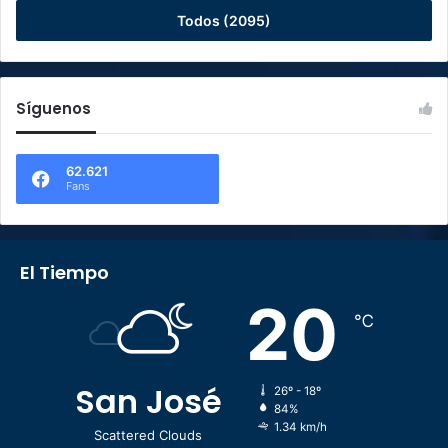
Todos (2095)
Síguenos
62.621
Fans
El Tiempo
20
℃
San José
26º - 18º
84%
1.34 km/h
Scattered Clouds