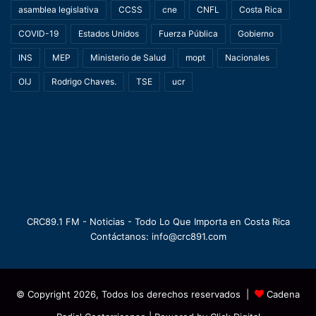
asamblea legislativa
CCSS
cne
CNFL
Costa Rica
COVID-19
Estados Unidos
Fuerza Pública
Gobierno
INS
MEP
Ministerio de Salud
mopt
Nacionales
OIJ
Rodrigo Chaves.
TSE
ucr
CRC89.1 FM - Noticias - Todo Lo Que Importa en Costa Rica
Contáctanos: info@crc891.com
© Copyright 2026, Todos los derechos reservados |
Cadena