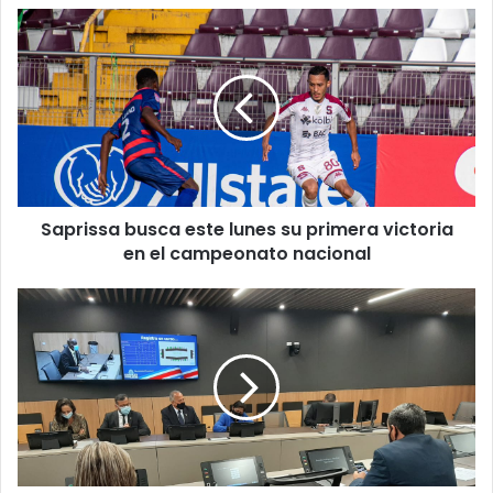
Saprissa
busca
este
lunes
su
primera
victoria
en
el
Saprissa busca este lunes su primera victoria
campeonato
nacional
en el campeonato nacional
Audiencia
de
Alvarado
por
caso
UPAD
será
en
el