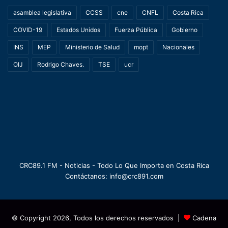
asamblea legislativa
CCSS
cne
CNFL
Costa Rica
COVID-19
Estados Unidos
Fuerza Pública
Gobierno
INS
MEP
Ministerio de Salud
mopt
Nacionales
OIJ
Rodrigo Chaves.
TSE
ucr
CRC89.1 FM - Noticias - Todo Lo Que Importa en Costa Rica
Contáctanos: info@crc891.com
© Copyright 2026, Todos los derechos reservados |
Cadena