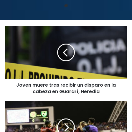
Sitio
web
Joven
muere
tras
recibir
un
disparo
en
la
cabeza
Joven muere tras recibir un disparo en la
en
Guararí,
cabeza en Guararí, Heredia
Heredia
La
Sele
suma
tres
puntos