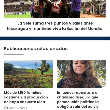
vitales
ante
Nicaragua
y
La Sele suma tres puntos vitales ante
mantiene
viva
Nicaragua y mantiene viva la ilusión del Mundial
la
ilusión
del
Publicaciones relacionadas
Mundial
Más de 1.150 familias
Influencer opositora al
sostienen la producción
chavismo asegura que
de papa en Costa Rica
persecución política la
obligó a salir del país y
Hace 13 horas