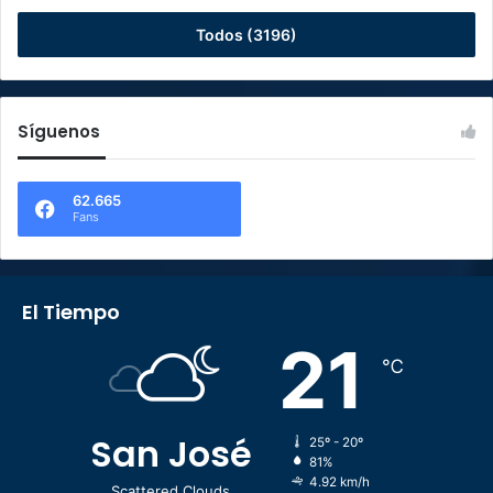
Todos (3196)
Síguenos
62.665
Fans
El Tiempo
21
℃
San José
25º - 20º
81%
4.92 km/h
Scattered Clouds