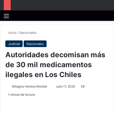
Menú
B
Inicio
/
Nacionales
Judicial
Nacionales
Autoridades decomisan más
de 30 mil medicamentos
ilegales en Los Chiles
Send
Milagros Herrera Montiel
julio 17, 2025
38
an
1 minuto de lectura
email