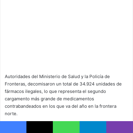
Autoridades del Ministerio de Salud y la Policía de
Fronteras, decomisaron un total de 34.924 unidades de
fármacos ilegales, lo que representa el segundo
cargamento más grande de medicamentos
contrabandeados en los que va del año en la frontera
norte.
De acuerdo con el informe, durante un control de
Facebook
X
WhatsApp
Telegram
Viber