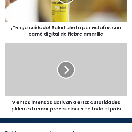
estafas
con
carné
digital
¡Tenga cuidado! Salud alerta por estafas con
de
fiebre
carné digital de fiebre amarilla
amarilla
Vientos
intensos
activan
alerta:
autoridades
piden
extremar
precauciones
en
Vientos intensos activan alerta: autoridades
todo
el
piden extremar precauciones en todo el país
país