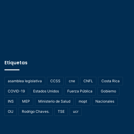
Etiquetas
asamblea legislativa
CCSS
cne
CNFL
Costa Rica
COVID-19
Estados Unidos
Fuerza Pública
Gobierno
INS
MEP
Ministerio de Salud
mopt
Nacionales
OIJ
Rodrigo Chaves.
TSE
ucr