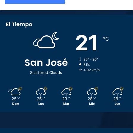
El Tiempo
21
℃
San José
25º - 20º
81%
4.92 km/h
Scattered Clouds
25
25
29
28
28
℃
℃
℃
℃
℃
Dom
Lun
Mar
Mié
Jue