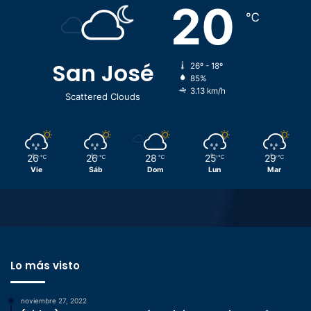
20
℃
San José
26º - 18º
85%
3.13 km/h
Scattered Clouds
26
26
28
25
29
℃
℃
℃
℃
℃
Vie
Sáb
Dom
Lun
Mar
Lo más visto
noviembre 27, 2022