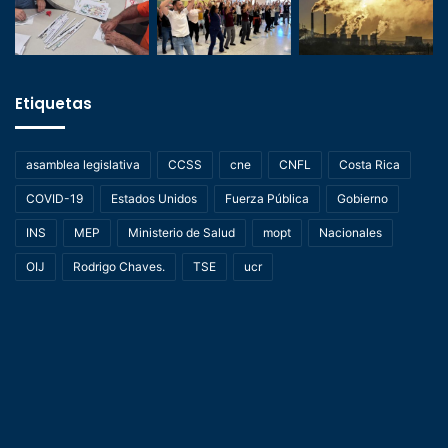
Etiquetas
asamblea legislativa
CCSS
cne
CNFL
Costa Rica
COVID-19
Estados Unidos
Fuerza Pública
Gobierno
INS
MEP
Ministerio de Salud
mopt
Nacionales
OIJ
Rodrigo Chaves.
TSE
ucr