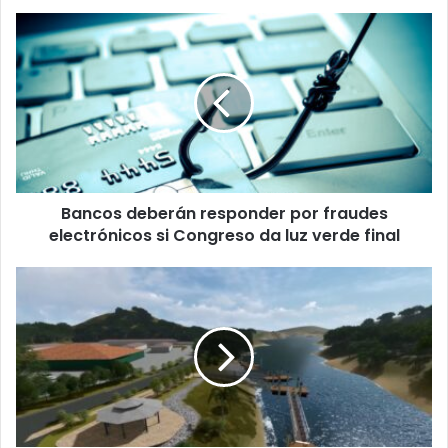
Bancos
deberán
responder
por
fraudes
electrónicos
si
Congreso
da
Bancos deberán responder por fraudes
luz
verde
electrónicos si Congreso da luz verde final
final
Embarcadero
turístico
en
“La
Pavona”
avanza
significativamente