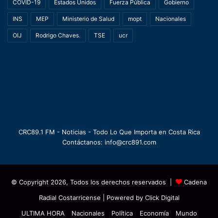
COVID-19
Estados Unidos
Fuerza Pública
Gobierno
INS
MEP
Ministerio de Salud
mopt
Nacionales
OIJ
Rodrigo Chaves.
TSE
ucr
CRC89.1 FM - Noticias - Todo Lo Que Importa en Costa Rica
Contáctanos: info@crc891.com
© Copyright 2026, Todos los derechos reservados |
Cadena
Radial Costarricense
| Powered by
Click Digital
ULTIMA HORA
Nacionales
Política
Economía
Mundo