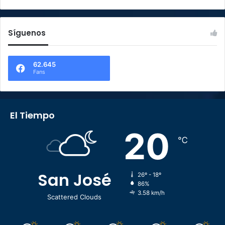
Síguenos
62.645
Fans
El Tiempo
20
℃
San José
26º - 18º
86%
3.58 km/h
Scattered Clouds