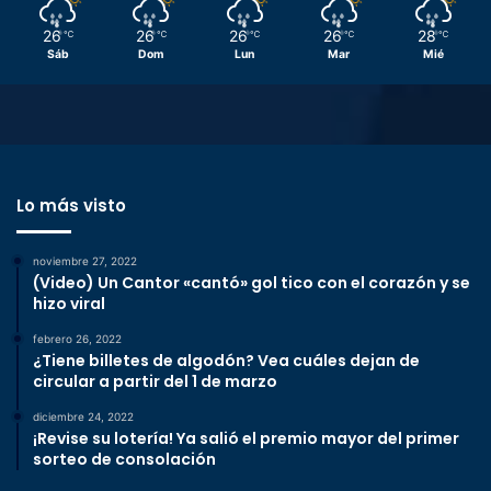
26
26
26
26
28
℃
℃
℃
℃
℃
Sáb
Dom
Lun
Mar
Mié
Lo más visto
noviembre 27, 2022
(Video) Un Cantor «cantó» gol tico con el corazón y se
hizo viral
febrero 26, 2022
¿Tiene billetes de algodón? Vea cuáles dejan de
circular a partir del 1 de marzo
diciembre 24, 2022
¡Revise su lotería! Ya salió el premio mayor del primer
sorteo de consolación