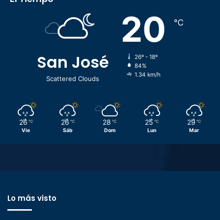
20
℃
San José
26º - 18º
84%
1.34 km/h
Scattered Clouds
26
26
28
25
29
℃
℃
℃
℃
℃
Vie
Sáb
Dom
Lun
Mar
Lo más visto