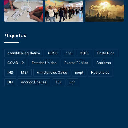
Etiquetas
asamblea legislativa
CCSS
cne
CNFL
Costa Rica
COVID-19
Estados Unidos
Fuerza Pública
Gobierno
INS
MEP
Ministerio de Salud
mopt
Nacionales
OIJ
Rodrigo Chaves.
TSE
ucr