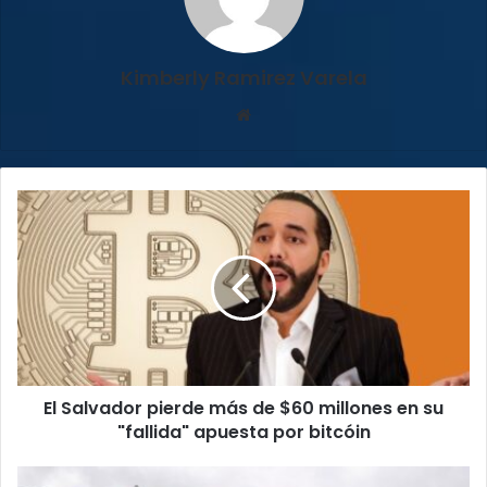
Kimberly Ramirez Varela
Sitio
web
El
Salvador
pierde
más
de
$60
millones
en
su
El Salvador pierde más de $60 millones en su
"fallida"
apuesta
"fallida" apuesta por bitcóin
por
bitcóin
Hospital