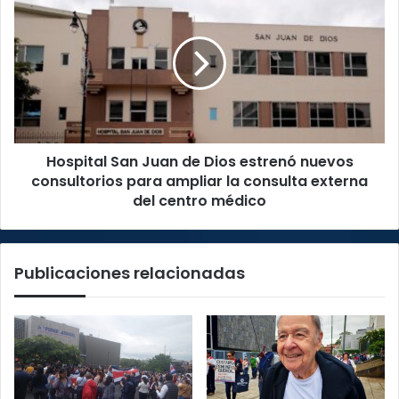
San
Juan
de
Dios
estrenó
nuevos
consultorios
para
Hospital San Juan de Dios estrenó nuevos
ampliar
la
consultorios para ampliar la consulta externa
consulta
del centro médico
externa
del
centro
Publicaciones relacionadas
médico