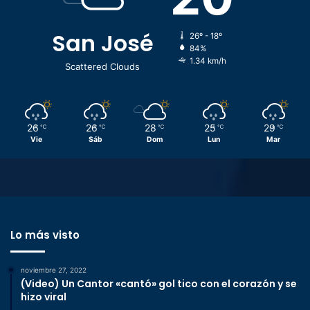
San José
26º - 18º
84%
1.34 km/h
Scattered Clouds
26
26
28
25
29
℃
℃
℃
℃
℃
Vie
Sáb
Dom
Lun
Mar
Lo más visto
noviembre 27, 2022
(Video) Un Cantor «cantó» gol tico con el corazón y se
hizo viral