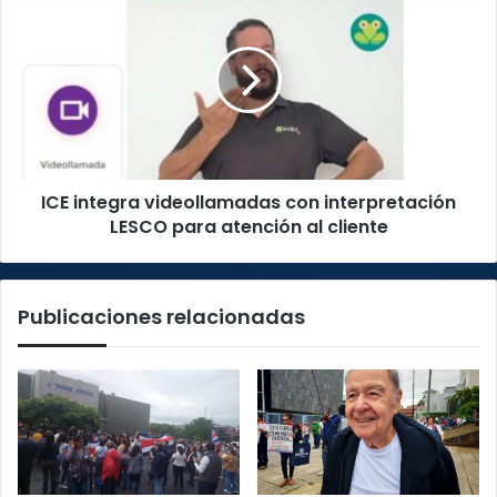
integra
videollamadas
con
interpretación
LESCO
para
atención
al
ICE integra videollamadas con interpretación
cliente
LESCO para atención al cliente
Publicaciones relacionadas