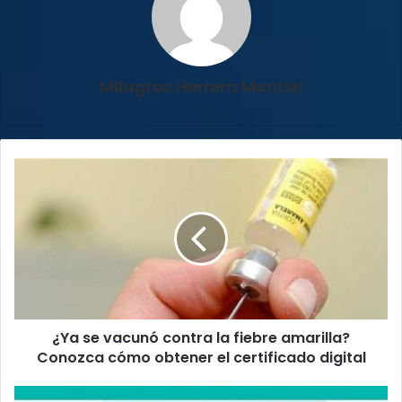
Milagros Herrera Montiel
¿Ya
se
vacunó
contra
la
fiebre
amarilla?
Conozca
cómo
¿Ya se vacunó contra la fiebre amarilla?
obtener
el
Conozca cómo obtener el certificado digital
certificado
digital
ICE