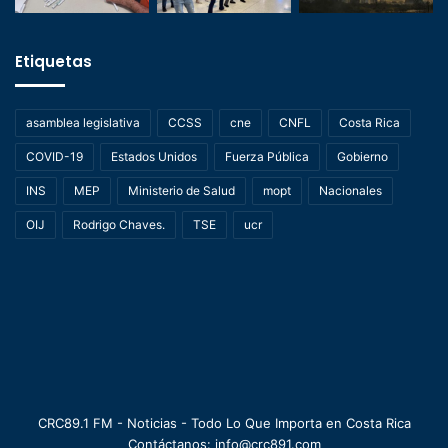
Etiquetas
asamblea legislativa
CCSS
cne
CNFL
Costa Rica
COVID-19
Estados Unidos
Fuerza Pública
Gobierno
INS
MEP
Ministerio de Salud
mopt
Nacionales
OIJ
Rodrigo Chaves.
TSE
ucr
CRC89.1 FM - Noticias - Todo Lo Que Importa en Costa Rica
Contáctanos: info@crc891.com