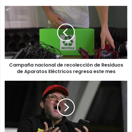
Campaña
nacional
de
recolección
de
Residuos
de
Aparatos
Eléctricos
Campaña nacional de recolección de Residuos
regresa
este
de Aparatos Eléctricos regresa este mes
mes
Jafet
Soto
refuerza
su
banquillo
con
cuatro
exjugadores