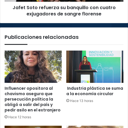
de
Jafet Soto refuerza su banquillo con cuatro
sangre
florense
exjugadores de sangre florense
Publicaciones relacionadas
Influencer opositora al
Industria plástica se suma
chavismo asegura que
a la economía circular
persecución política la
Hace 13 horas
obligó a salir del país y
pedir asilo en el extranjero
Hace 12 horas