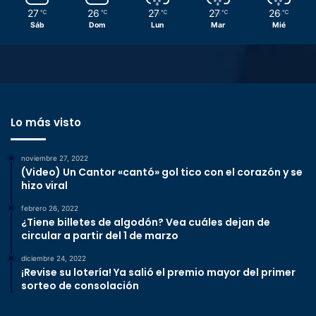
27
26
27
27
26
℃
℃
℃
℃
℃
Sáb
Dom
Lun
Mar
Mié
Lo más visto
noviembre 27, 2022
(Video) Un Cantor «cantó» gol tico con el corazón y se
hizo viral
febrero 26, 2022
¿Tiene billetes de algodón? Vea cuáles dejan de
circular a partir del 1 de marzo
diciembre 24, 2022
¡Revise su lotería! Ya salió el premio mayor del primer
sorteo de consolación