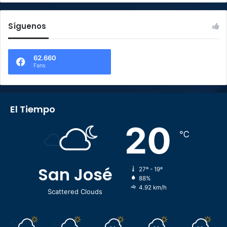
Síguenos
62.660
Fans
El Tiempo
20
℃
San José
27º - 19º
88%
4.92 km/h
Scattered Clouds