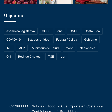
Etiquetas
asamblea legislativa
CCSS
cne
CNFL
Costa Rica
COVID-19
Estados Unidos
Fuerza Pública
Gobierno
INS
MEP
Ministerio de Salud
mopt
Nacionales
OIJ
Rodrigo Chaves.
TSE
ucr
CRC89.1 FM - Noticias - Todo Lo Que Importa en Costa Rica
Contáctanos: info@crc891.com