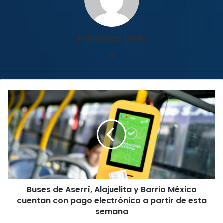
Francisco León
Sitio
web
Buses
de
Aserrí,
Alajuelita
y
Barrio
México
cuentan
con
Buses de Aserrí, Alajuelita y Barrio México
pago
electrónico
cuentan con pago electrónico a partir de esta
a
semana
partir