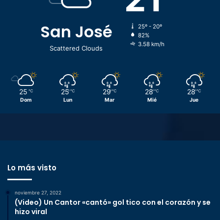
San José
25º - 20º
82%
3.58 km/h
Scattered Clouds
25
25
29
28
28
℃
℃
℃
℃
℃
Dom
Lun
Mar
Mié
Jue
Lo más visto
noviembre 27, 2022
(Video) Un Cantor «cantó» gol tico con el corazón y se
hizo viral