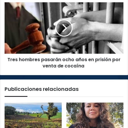
de
Tres
esta
hombres
semana
pasarán
ocho
años
en
prisión
por
venta
Tres hombres pasarán ocho años en prisión por
de
cocaína
venta de cocaína
Publicaciones relacionadas