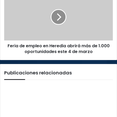
de
empleo
en
Heredia
abrirá
más
de
1.000
Feria de empleo en Heredia abrirá más de 1.000
oportunidades
este
oportunidades este 4 de marzo
4
de
marzo
Publicaciones relacionadas