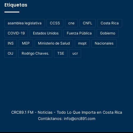
Etiquetas
asamblea legislativa
CCSS
cne
CNFL
Costa Rica
COVID-19
Estados Unidos
Fuerza Pública
Gobierno
INS
MEP
Ministerio de Salud
mopt
Nacionales
OIJ
Rodrigo Chaves.
TSE
ucr
CRC89.1 FM - Noticias - Todo Lo Que Importa en Costa Rica
Contáctanos: info@crc891.com