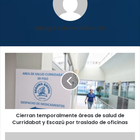
Milagros Herrera Montiel
Cierran
temporalmente
áreas
de
salud
de
Curridabat
y
Escazú
Cierran temporalmente áreas de salud de
por
traslado
Curridabat y Escazú por traslado de oficinas
de
oficinas
Feria