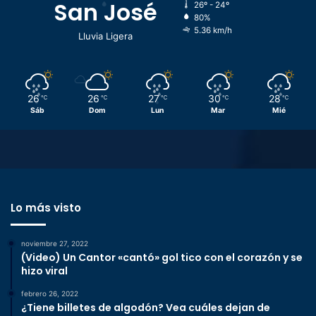
San José
26º - 24º
80%
5.36 km/h
Lluvia Ligera
26
26
27
30
28
℃
℃
℃
℃
℃
Sáb
Dom
Lun
Mar
Mié
Lo más visto
noviembre 27, 2022
(Video) Un Cantor «cantó» gol tico con el corazón y se
hizo viral
febrero 26, 2022
¿Tiene billetes de algodón? Vea cuáles dejan de