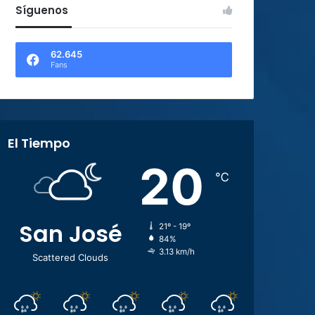
Síguenos
62.645
Fans
El Tiempo
20
℃
San José
21º - 19º
84%
3.13 km/h
Scattered Clouds