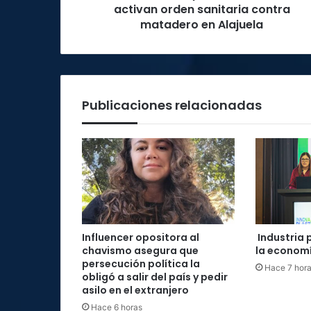
Alajuela
activan orden sanitaria contra
matadero en Alajuela
Publicaciones relacionadas
Influencer opositora al
Industria 
chavismo asegura que
la economí
persecución política la
Hace 7 hor
obligó a salir del país y pedir
asilo en el extranjero
Hace 6 horas