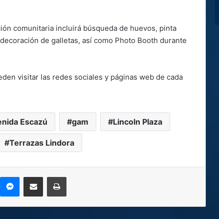
ción comunitaria incluirá búsqueda de huevos, pinta
 y decoración de galletas, así como Photo Booth durante
eden visitar las redes sociales y páginas web de cada
nida Escazú
gam
Lincoln Plaza
Terrazas Lindora
kype
Messenger
Compartir por correo electrónico
Imprimir