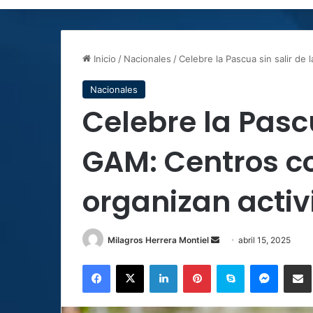
Inicio
/
Nacionales
/
Celebre la Pascua sin salir de
Nacionales
Celebre la Pascu
GAM: Centros c
organizan activ
Send
Milagros Herrera Montiel
abril 15, 2025
an
Facebook
X
LinkedIn
Pinterest
Skype
Messen
C
email