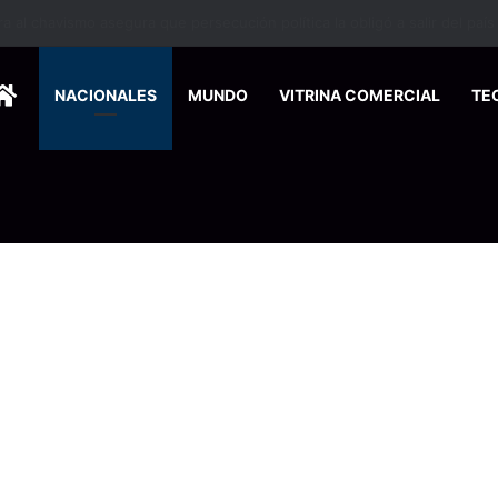
 se suma a la economía circular
HOME
NACIONALES
MUNDO
VITRINA COMERCIAL
TE