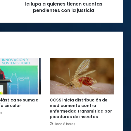
cuentas
la lupa a quienes tienen cuentas
pendientes
pendientes con la justicia
con
la
justicia
plástica se suma a
CCSS inicia distribución de
a circular
medicamento contra
enfermedad transmitida por
as
picaduras de insectos
Hace 8 horas