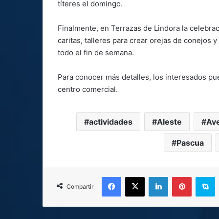
títeres el domingo.
Finalmente, en Terrazas de Lindora la celebra
caritas, talleres para crear orejas de conejos
todo el fin de semana.
Para conocer más detalles, los interesados pu
centro comercial.
actividades
Aleste
Ave
Pascua
Facebook
X
LinkedIn
Pinterest
S
Compartir