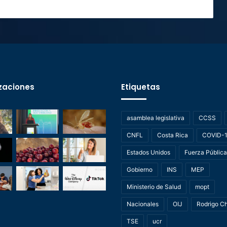
zaciones
Etiquetas
asamblea legislativa
CCSS
CNFL
Costa Rica
COVID-
Estados Unidos
Fuerza Pública
Gobierno
INS
MEP
Ministerio de Salud
mopt
Nacionales
OIJ
Rodrigo C
TSE
ucr