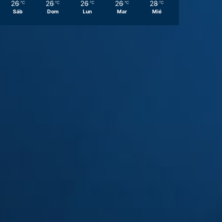
26
26
26
26
28
℃
℃
℃
℃
℃
Sáb
Dom
Lun
Mar
Mié