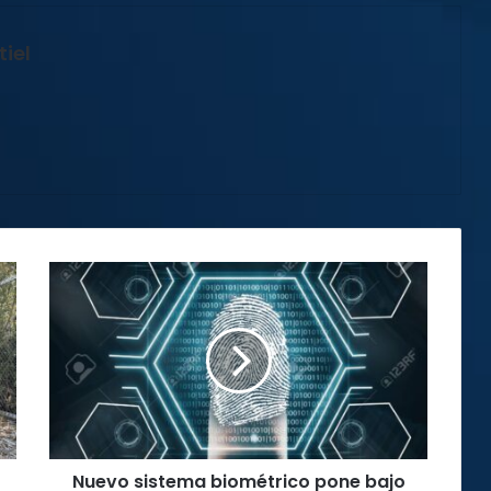
iel
Nuevo
sistema
biométrico
pone
bajo
la
lupa
a
quienes
Nuevo sistema biométrico pone bajo
tienen