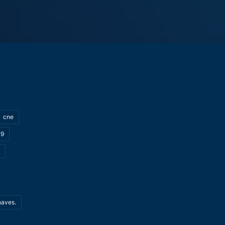
cne
19
haves.