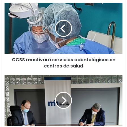
CCSS
reactivará
servicios
odontológicos
en
centros
de
salud
CCSS reactivará servicios odontológicos en
centros de salud
Hacienda
y
BID
firman
dos
préstamos
por
$500
millones