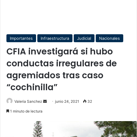
Importantes
Infraestructura
Judicial
Nacionales
CFIA investigará si hubo
conductas irregulares de
agremiados tras caso
“cochinilla”
Send
Valeria Sanchez
junio 24, 2021
32
an
1 minuto de lectura
email