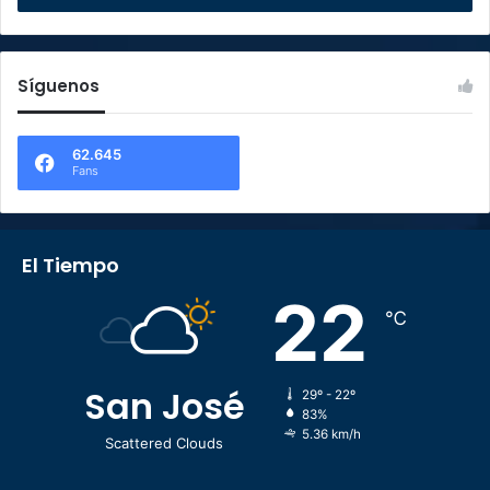
Síguenos
62.645
Fans
El Tiempo
22
℃
San José
29º - 22º
83%
5.36 km/h
Scattered Clouds