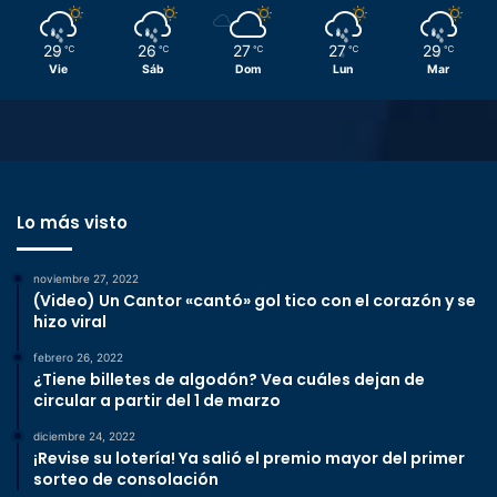
29
26
27
27
29
℃
℃
℃
℃
℃
Vie
Sáb
Dom
Lun
Mar
Lo más visto
noviembre 27, 2022
(Video) Un Cantor «cantó» gol tico con el corazón y se
hizo viral
febrero 26, 2022
¿Tiene billetes de algodón? Vea cuáles dejan de
circular a partir del 1 de marzo
diciembre 24, 2022
¡Revise su lotería! Ya salió el premio mayor del primer
sorteo de consolación