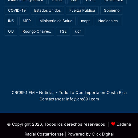
COVID-19
Estados Unidos
Fuerza Pública
Gobierno
INS
MEP
Ministerio de Salud
mopt
Nacionales
OIJ
Rodrigo Chaves.
TSE
ucr
CRC89.1 FM - Noticias - Todo Lo Que Importa en Costa Rica
Contáctanos: info@crc891.com
© Copyright 2026, Todos los derechos reservados |
Cadena
Radial Costarricense
| Powered by
Click Digital