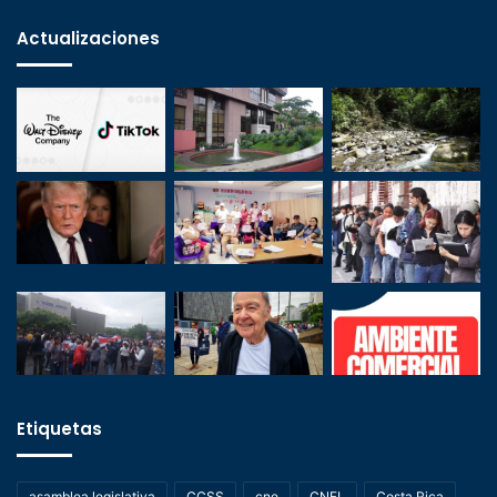
Actualizaciones
Etiquetas
asamblea legislativa
CCSS
cne
CNFL
Costa Rica