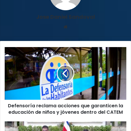
Jose Daniel Sandoval
Sitio
web
Defensoría
reclama
acciones
que
garanticen
la
educación
de
niños
Defensoría reclama acciones que garanticen la
y
jóvenes
educación de niños y jóvenes dentro del CATEM
dentro
del
Chaves
CATEM
veta