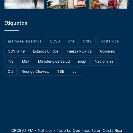
Etiquetas
asamblea legislativa
CCSS
cne
CNFL
Costa Rica
COVID-19
Estados Unidos
Fuerza Pública
Gobierno
INS
MEP
Ministerio de Salud
mopt
Nacionales
OIJ
Rodrigo Chaves.
TSE
ucr
CRC89.1 FM - Noticias - Todo Lo Que Importa en Costa Rica