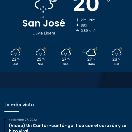
20
San José
21º - 20º
88%
0.89 km/h
Lluvia Ligera
23
25
27
27
26
℃
℃
℃
℃
℃
Jue
Vie
Sáb
Dom
Lun
Lo más visto
noviembre 27, 2022
(Video) Un Cantor «cantó» gol tico con el corazón y se
hizo viral