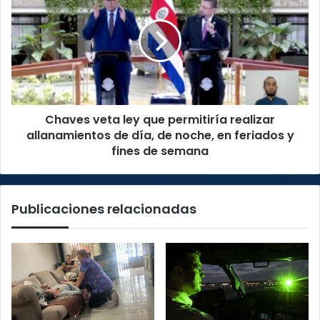
ley
que
permitiría
realizar
allanamientos
de
día,
Chaves veta ley que permitiría realizar
de
noche,
allanamientos de día, de noche, en feriados y
en
fines de semana
feriados
y
fines
Publicaciones relacionadas
de
semana