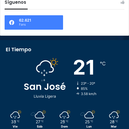
Síguenos
62.621
Fans
El Tiempo
21
℃
San José
23º - 20º
85%
3.58 km/h
Lluvia Ligera
33
27
25
25
28
℃
℃
℃
℃
℃
Vie
Sáb
Dom
Lun
Mar