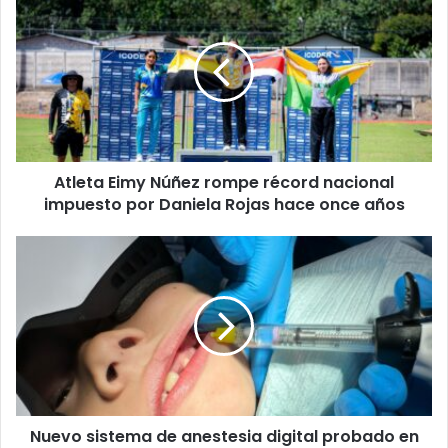
Eimy
Núñez
rompe
récord
nacional
impuesto
por
Daniela
Atleta Eimy Núñez rompe récord nacional
Rojas
hace
impuesto por Daniela Rojas hace once años
once
años
Nuevo
sistema
de
anestesia
digital
probado
en
Posgrados
UCR
Nuevo sistema de anestesia digital probado en
mejora