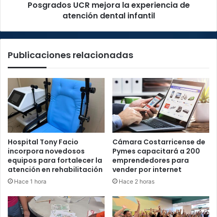
la
Posgrados UCR mejora la experiencia de
experiencia
atención dental infantil
de
atención
dental
Publicaciones relacionadas
infantil
Hospital Tony Facio
Cámara Costarricense de
incorpora novedosos
Pymes capacitará a 200
equipos para fortalecer la
emprendedores para
atención en rehabilitación
vender por internet
Hace 1 hora
Hace 2 horas