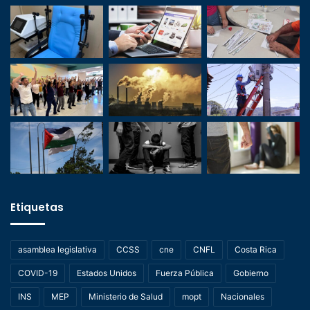
Etiquetas
asamblea legislativa
CCSS
cne
CNFL
Costa Rica
COVID-19
Estados Unidos
Fuerza Pública
Gobierno
INS
MEP
Ministerio de Salud
mopt
Nacionales