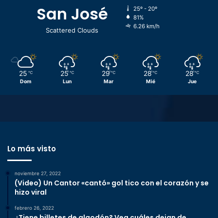
San José
25º - 20º
81%
6.26 km/h
Scattered Clouds
25
25
29
28
28
℃
℃
℃
℃
℃
Dom
Lun
Mar
Mié
Jue
Lo más visto
noviembre 27, 2022
(Video) Un Cantor «cantó» gol tico con el corazón y se
hizo viral
febrero 26, 2022
¿Tiene billetes de algodón? Vea cuáles dejan de