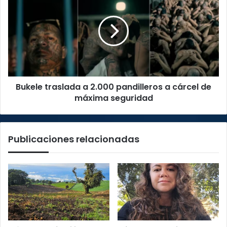
traslada
a
2.000
pandilleros
a
cárcel
de
máxima
Bukele traslada a 2.000 pandilleros a cárcel de
seguridad
máxima seguridad
Publicaciones relacionadas