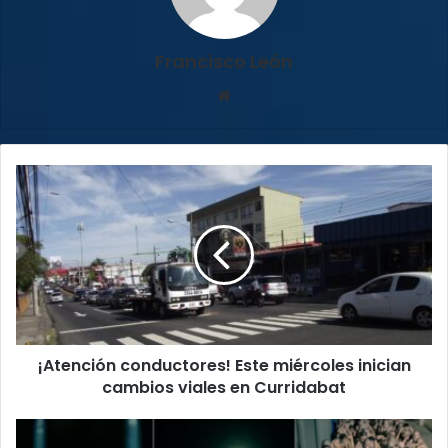
Francisco León
Sitio
web
¡Atención
conductores!
Este
miércoles
inician
cambios
viales
en
Curridabat
¡Atención conductores! Este miércoles inician
cambios viales en Curridabat
Bukele