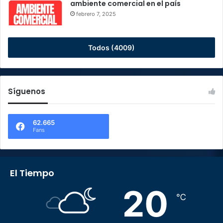
ambiente comercial en el país
febrero 7, 2025
Todos (4009)
Síguenos
62.665
Fans
El Tiempo
20
℃