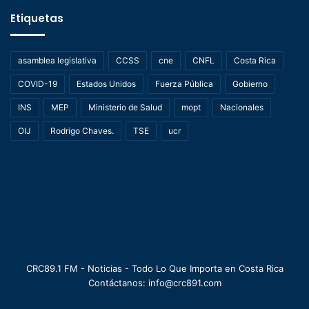
Etiquetas
asamblea legislativa
CCSS
cne
CNFL
Costa Rica
COVID-19
Estados Unidos
Fuerza Pública
Gobierno
INS
MEP
Ministerio de Salud
mopt
Nacionales
OIJ
Rodrigo Chaves.
TSE
ucr
CRC89.1 FM - Noticias - Todo Lo Que Importa en Costa Rica
Contáctanos: info@crc891.com