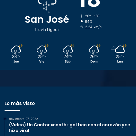
San José
28º - 18º
94%
2.24 km/h
Lluvia Ligera
28
25
24
26
25
℃
℃
℃
℃
℃
Jue
Vie
Sáb
Dom
Lun
Lo más visto
noviembre 27, 2022
(Video) Un Cantor «cantó» gol tico con el corazón y se
hizo viral