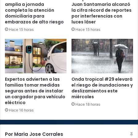
amplía a jornada
Juan Santamaría alcanzó
completa la atención
la cifra récord de reportes
domiciliaria para
por interferencias con
embarazos de alto riesgo
luces láser
Hace 15 horas
Hace 15 horas
Expertos advierten a las
Onda tropical #29 elevará
familias tomar medidas
el riesgo de inundaciones y
seguras antes de instalar
deslizamientos este
un cargador para vehículo
miércoles
eléctrico
Hace 18 horas
Hace 16 horas
Por Maria Jose Corrales