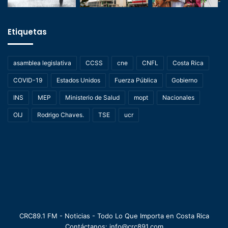
Etiquetas
asamblea legislativa
CCSS
cne
CNFL
Costa Rica
COVID-19
Estados Unidos
Fuerza Pública
Gobierno
INS
MEP
Ministerio de Salud
mopt
Nacionales
OIJ
Rodrigo Chaves.
TSE
ucr
CRC89.1 FM - Noticias - Todo Lo Que Importa en Costa Rica
Contáctanos: info@crc891.com