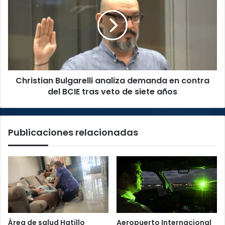
analiza
demanda
en
contra
del
BCIE
tras
Christian Bulgarelli analiza demanda en contra
veto
de
del BCIE tras veto de siete años
siete
años
Publicaciones relacionadas
Área de salud Hatillo
Aeropuerto Internacional