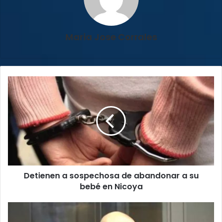
Maria Jose Corrales
Detienen
a
sospechosa
de
abandonar
a
su
bebé
en
Detienen a sospechosa de abandonar a su
Nicoya
bebé en Nicoya
Christian
Bulgarelli