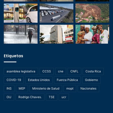
Etiquetas
asamblea legislativa
CCSS
cne
CNFL
Costa Rica
COVID-19
Estados Unidos
Fuerza Pública
Gobierno
INS
MEP
Ministerio de Salud
mopt
Nacionales
OIJ
Rodrigo Chaves.
TSE
ucr