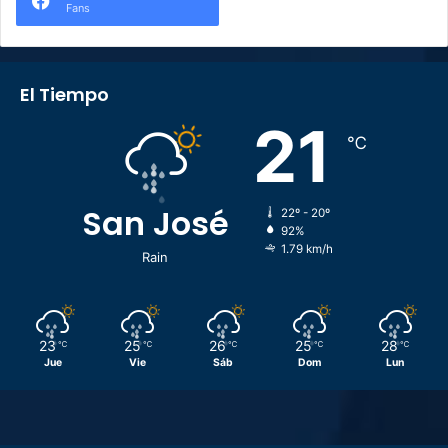
Fans
El Tiempo
21
℃
San José
22º - 20º
92%
1.79 km/h
Rain
23
25
26
25
28
℃
℃
℃
℃
℃
Jue
Vie
Sáb
Dom
Lun