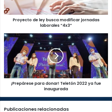
laborales
“4x3”
Proyecto de ley busca modificar jornadas
laborales “4x3”
¡Prepárese
para
donar!
Teletón
2022
ya
fue
inaugurada
¡Prepárese para donar! Teletón 2022 ya fue
inaugurada
Publicaciones relacionadas