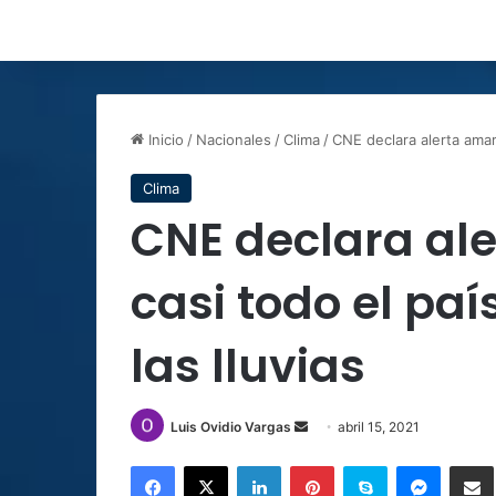
Inicio
/
Nacionales
/
Clima
/
CNE declara alerta amari
Clima
CNE declara ale
casi todo el pa
las lluvias
Send
Luis Ovidio Vargas
abril 15, 2021
an
Facebook
X
LinkedIn
Pinterest
Skype
Messen
C
email