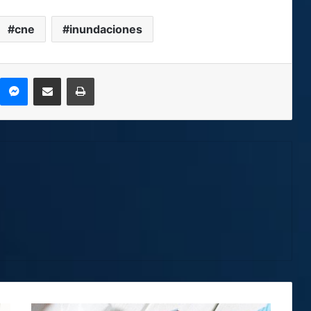
cne
inundaciones
kype
Messenger
Compartir por correo electrónico
Imprimir
Empresa