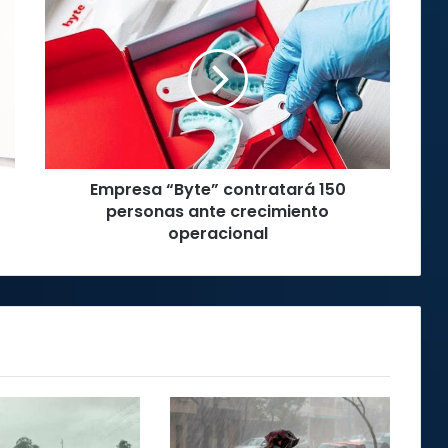
“Byte”
contratará
150
personas
ante
crecimiento
operacional
Empresa “Byte” contratará 150
personas ante crecimiento
operacional