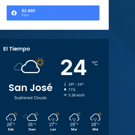
62.660
Fans
El Tiempo
24
℃
San José
26º - 24º
77%
5.36 km/h
Scattered Clouds
26
26
27
29
28
℃
℃
℃
℃
℃
Sáb
Dom
Lun
Mar
Mié