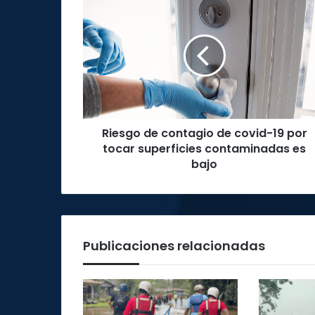
de
contagio
de
covid-
19
por
tocar
superficies
Riesgo de contagio de covid-19 por
contaminadas
es
tocar superficies contaminadas es
bajo
bajo
Publicaciones relacionadas