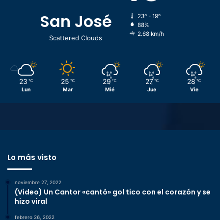
San José
23º - 19º
88%
2.68 km/h
Scattered Clouds
23
25
29
27
28
℃
℃
℃
℃
℃
Lun
Mar
Mié
Jue
Vie
Lo más visto
noviembre 27, 2022
(Video) Un Cantor «cantó» gol tico con el corazón y se
hizo viral
febrero 26, 2022