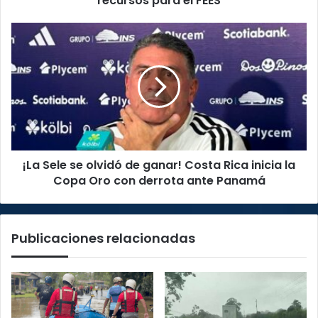
recursos para el FEES
¡La
Sele
se
olvidó
de
ganar!
Costa
Rica
inicia
¡La Sele se olvidó de ganar! Costa Rica inicia la
la
Copa
Copa Oro con derrota ante Panamá
Oro
con
derrota
Publicaciones relacionadas
ante
Panamá