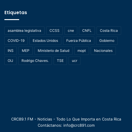
Etiquetas
asamblea legislativa
CCSS
cne
CNFL
Costa Rica
COVID-19
Estados Unidos
Fuerza Pública
Gobierno
INS
MEP
Ministerio de Salud
mopt
Nacionales
OIJ
Rodrigo Chaves.
TSE
ucr
CRC89.1 FM - Noticias - Todo Lo Que Importa en Costa Rica
Contáctanos: info@crc891.com