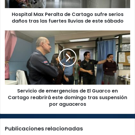
daños
tras
Hospital Max Peralta de Cartago sufre serios
las
fuertes
daños tras las fuertes lluvias de este sábado
lluvias
de
Servicio
este
de
sábado
emergencias
de
El
Guarco
en
Cartago
reabrirá
Servicio de emergencias de El Guarco en
este
domingo
Cartago reabrirá este domingo tras suspensión
tras
por aguaceros
suspensión
por
aguaceros
Publicaciones relacionadas