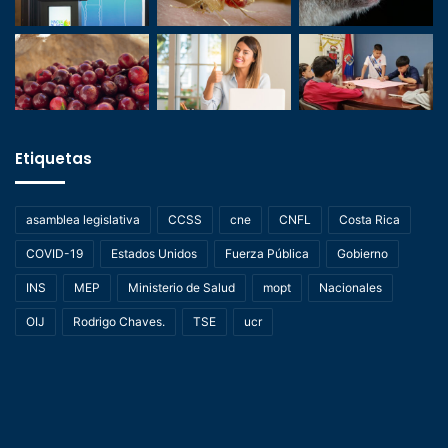
Etiquetas
asamblea legislativa
CCSS
cne
CNFL
Costa Rica
COVID-19
Estados Unidos
Fuerza Pública
Gobierno
INS
MEP
Ministerio de Salud
mopt
Nacionales
OIJ
Rodrigo Chaves.
TSE
ucr