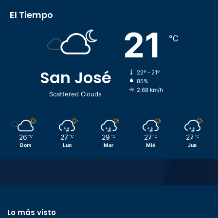
El Tiempo
21
℃
San José
22º - 21º
85%
2.68 km/h
Scattered Clouds
26
27
29
27
27
℃
℃
℃
℃
℃
Dom
Lun
Mar
Mié
Jue
Lo más visto