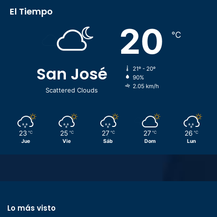
El Tiempo
20
℃
San José
21º - 20º
90%
2.05 km/h
Scattered Clouds
23
25
27
27
26
℃
℃
℃
℃
℃
Jue
Vie
Sáb
Dom
Lun
Lo más visto