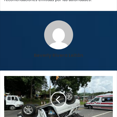
Beverly Rivera Leitón
Atenas:
Colisión
entre
vehículos
deja
tres
personas
prensadas