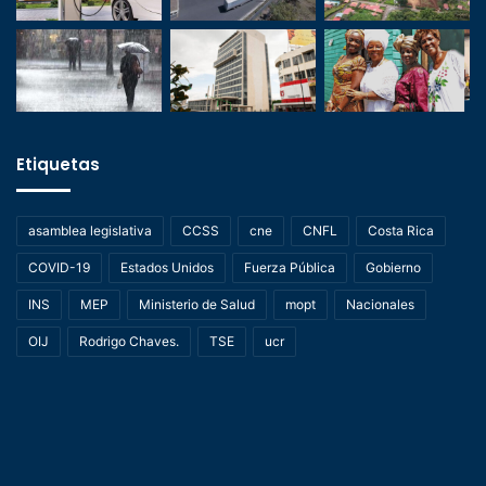
Etiquetas
asamblea legislativa
CCSS
cne
CNFL
Costa Rica
COVID-19
Estados Unidos
Fuerza Pública
Gobierno
INS
MEP
Ministerio de Salud
mopt
Nacionales
OIJ
Rodrigo Chaves.
TSE
ucr