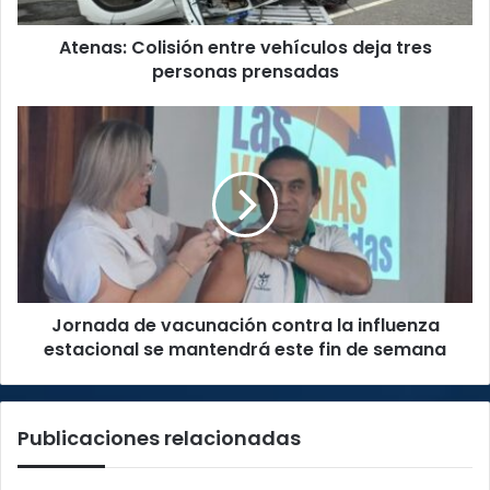
Atenas: Colisión entre vehículos deja tres
personas prensadas
Jornada
de
vacunación
contra
la
influenza
estacional
se
mantendrá
Jornada de vacunación contra la influenza
este
fin
estacional se mantendrá este fin de semana
de
semana
Publicaciones relacionadas