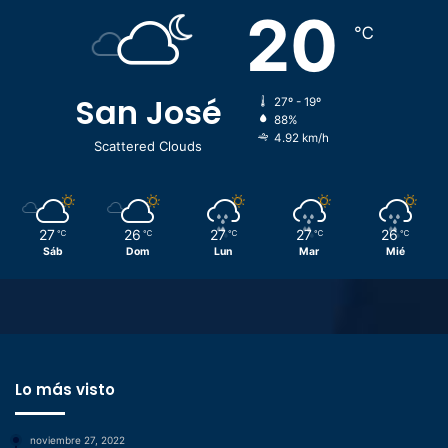
20
℃
San José
27º - 19º
88%
4.92 km/h
Scattered Clouds
27
26
27
27
26
℃
℃
℃
℃
℃
Sáb
Dom
Lun
Mar
Mié
Lo más visto
noviembre 27, 2022