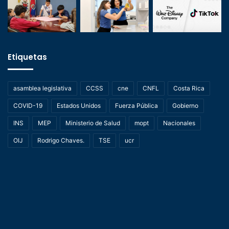
Etiquetas
asamblea legislativa
CCSS
cne
CNFL
Costa Rica
COVID-19
Estados Unidos
Fuerza Pública
Gobierno
INS
MEP
Ministerio de Salud
mopt
Nacionales
OIJ
Rodrigo Chaves.
TSE
ucr