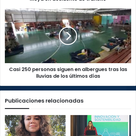
Casi
250
personas
siguen
en
albergues
tras
las
lluvias
Casi 250 personas siguen en albergues tras las
de
los
lluvias de los últimos días
últimos
días
Publicaciones relacionadas