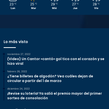
23
25
29
27
28
℃
℃
℃
℃
℃
Lun
Mar
Mié
Jue
Vie
Lo más visto
noviembre 27, 2022
(Video) Un Cantor «cantó» gol tico con el corazón y se
hizo viral
febrero 26, 2022
¿Tiene billetes de algodón? Vea cuáles dejan de
circular a partir del 1 de marzo
diciembre 24, 2022
¡Revise su lotería! Ya salió el premio mayor del primer
sorteo de consolación