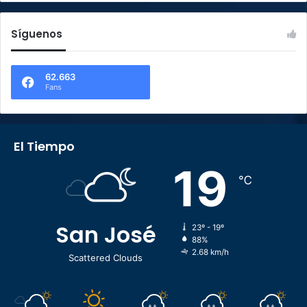
Síguenos
62.663
Fans
El Tiempo
19
℃
San José
23º - 19º
88%
2.68 km/h
Scattered Clouds