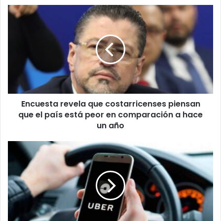
Encuesta
revela
que
costarricenses
piensan
que
el
país
está
Encuesta revela que costarricenses piensan
peor
en
que el país está peor en comparación a hace
comparación
un año
a
hace
Gobierno
un
propone
año
que
usuarios
paguen
misma
tarifa
de