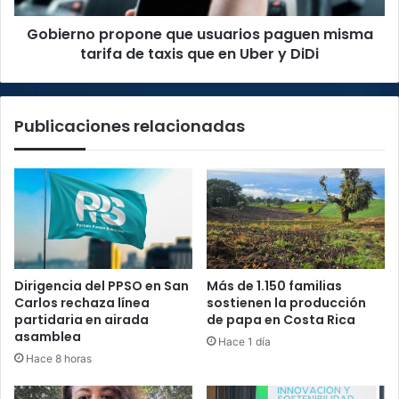
taxis
Gobierno propone que usuarios paguen misma
que
en
tarifa de taxis que en Uber y DiDi
Uber
y
DiDi
Publicaciones relacionadas
Dirigencia del PPSO en San
Más de 1.150 familias
Carlos rechaza línea
sostienen la producción
partidaria en airada
de papa en Costa Rica
asamblea
Hace 1 día
Hace 8 horas