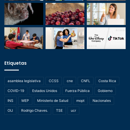
Etiquetas
asamblea legislativa
CCSS
cne
CNFL
Costa Rica
COVID-19
Estados Unidos
Fuerza Pública
Gobierno
INS
MEP
Ministerio de Salud
mopt
Nacionales
OIJ
Rodrigo Chaves.
TSE
ucr