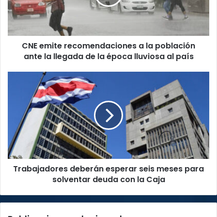
población
ante
la
llegada
CNE emite recomendaciones a la población
de
la
ante la llegada de la época lluviosa al país
época
lluviosa
Trabajadores
al
deberán
país
esperar
seis
meses
para
solventar
deuda
con
Trabajadores deberán esperar seis meses para
la
Caja
solventar deuda con la Caja