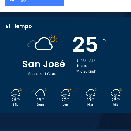
Fans
El Tiempo
25
℃
San José
26º - 24º
70%
6.26 km/h
Scattered Clouds
26
26
27
29
28
℃
℃
℃
℃
℃
Sáb
Dom
Lun
Mar
Mié