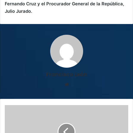
Fernando Cruz y el Procurador General de la República,
Julio Jurado.
Francisco León
Sitio
web
Exdiputados:
papel
de
la
oposición