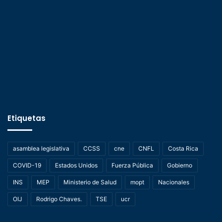
Etiquetas
asamblea legislativa
CCSS
cne
CNFL
Costa Rica
COVID-19
Estados Unidos
Fuerza Pública
Gobierno
INS
MEP
Ministerio de Salud
mopt
Nacionales
OIJ
Rodrigo Chaves.
TSE
ucr