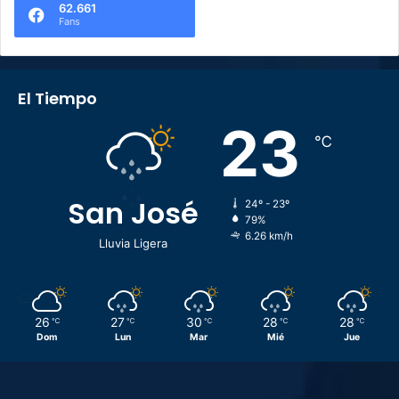
62.661
Fans
El Tiempo
23
℃
San José
24º - 23º
79%
6.26 km/h
Lluvia Ligera
26
27
30
28
28
℃
℃
℃
℃
℃
Dom
Lun
Mar
Mié
Jue