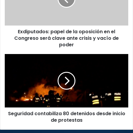
en
el
Congreso
será
Exdiputados: papel de la oposición en el
clave
ante
Congreso será clave ante crisis y vacío de
crisis
poder
y
vacío
Seguridad
de
contabiliza
poder
80
detenidos
desde
inicio
de
protestas
Seguridad contabiliza 80 detenidos desde inicio
de protestas