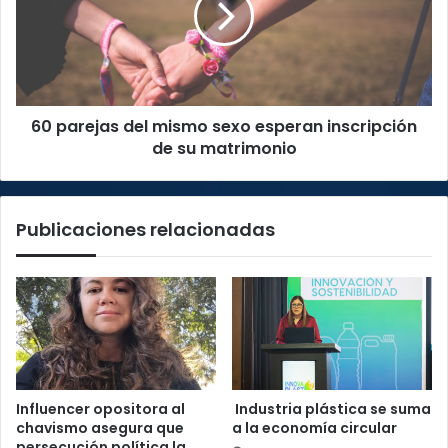
sexo
esperan
inscripción
de
su
60 parejas del mismo sexo esperan inscripción
matrimonio
de su matrimonio
Publicaciones relacionadas
Influencer opositora al
Industria plástica se suma
chavismo asegura que
a la economía circular
persecución política la