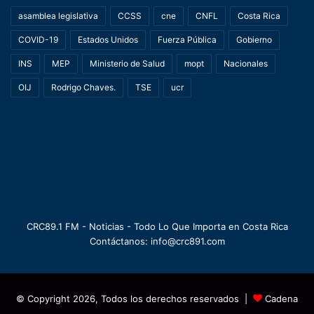
asamblea legislativa
CCSS
cne
CNFL
Costa Rica
COVID-19
Estados Unidos
Fuerza Pública
Gobierno
INS
MEP
Ministerio de Salud
mopt
Nacionales
OIJ
Rodrigo Chaves.
TSE
ucr
CRC89.1 FM - Noticias - Todo Lo Que Importa en Costa Rica
Contáctanos: info@crc891.com
© Copyright 2026, Todos los derechos reservados |
Cadena