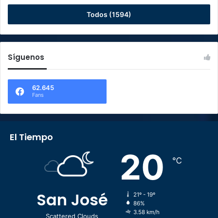
Todos (1594)
Síguenos
62.645
Fans
El Tiempo
20
℃
San José
21º - 19º
86%
3.58 km/h
Scattered Clouds