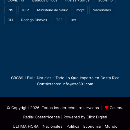
COVID-19
Estados Unidos
Fuerza Pública
Gobierno
INS
MEP
Ministerio de Salud
mopt
Nacionales
OIJ
Rodrigo Chaves.
TSE
ucr
CRC89.1 FM - Noticias - Todo Lo Que Importa en Costa Rica
Contáctanos: info@crc891.com
© Copyright 2026, Todos los derechos reservados |
Cadena
Radial Costarricense
| Powered by
Click Digital
ULTIMA HORA
Nacionales
Política
Economía
Mundo