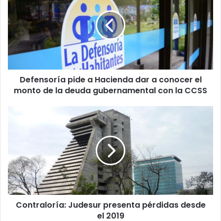
a
Hacienda
dar
a
conocer
el
monto
Defensoría pide a Hacienda dar a conocer el
de
la
monto de la deuda gubernamental con la CCSS
deuda
gubernamental
Contraloría:
con
Judesur
la
presenta
CCSS
pérdidas
desde
el
2019
Contraloría: Judesur presenta pérdidas desde
el 2019