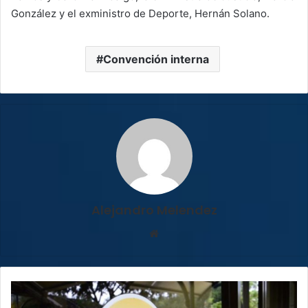
González y el exministro de Deporte, Hernán Solano.
Convención interna
Alejandro Melendez
Sitio
web
Defensoría
pide