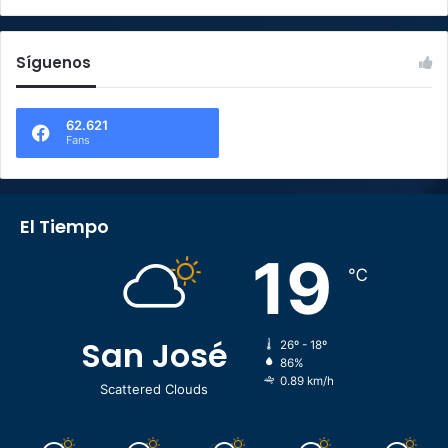
Síguenos
62.621
Fans
El Tiempo
19
℃
San José
26º - 18º
86%
0.89 km/h
Scattered Clouds