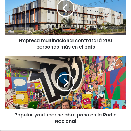
200
personas
más
en
el
país
Empresa multinacional contratará 200
personas más en el país
Popular
youtuber
se
abre
paso
en
la
Radio
Nacional
Popular youtuber se abre paso en la Radio
Nacional