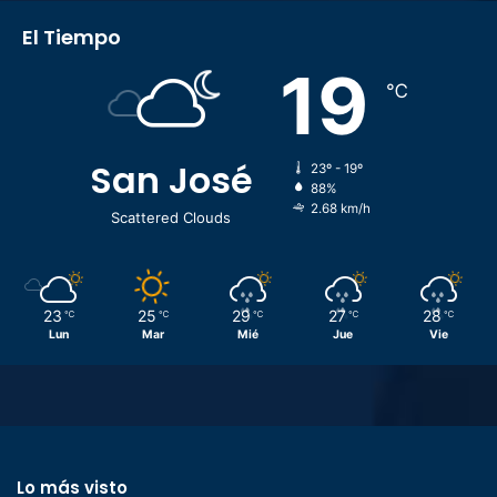
El Tiempo
19
℃
San José
23º - 19º
88%
2.68 km/h
Scattered Clouds
23
25
29
27
28
℃
℃
℃
℃
℃
Lun
Mar
Mié
Jue
Vie
Lo más visto