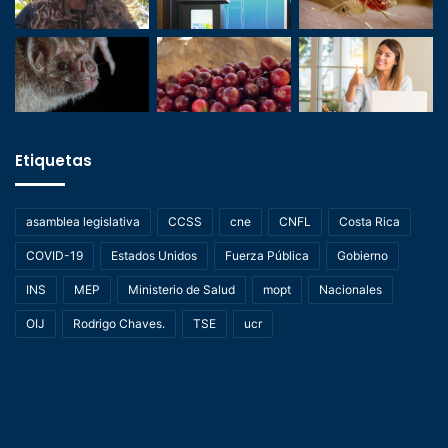
Etiquetas
asamblea legislativa
CCSS
cne
CNFL
Costa Rica
COVID-19
Estados Unidos
Fuerza Pública
Gobierno
INS
MEP
Ministerio de Salud
mopt
Nacionales
OIJ
Rodrigo Chaves.
TSE
ucr