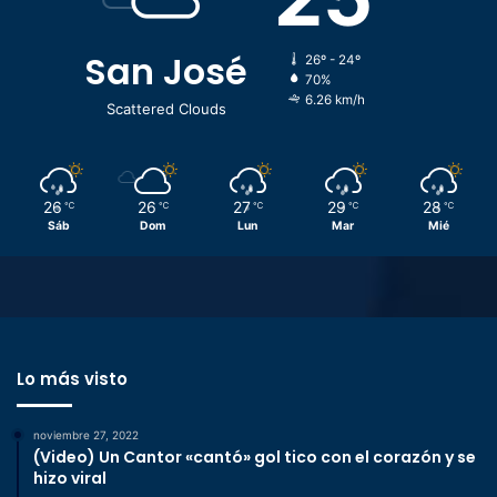
San José
26º - 24º
70%
6.26 km/h
Scattered Clouds
26
26
27
29
28
℃
℃
℃
℃
℃
Sáb
Dom
Lun
Mar
Mié
Lo más visto
noviembre 27, 2022
(Video) Un Cantor «cantó» gol tico con el corazón y se
hizo viral