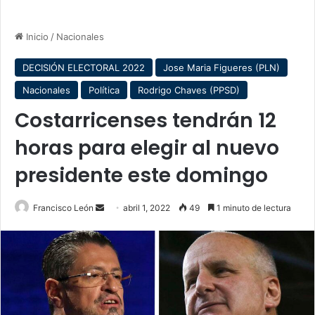
Inicio
/
Nacionales
DECISIÓN ELECTORAL 2022
Jose Maria Figueres (PLN)
Nacionales
Política
Rodrigo Chaves (PPSD)
Costarricenses tendrán 12
horas para elegir al nuevo
presidente este domingo
Send
Francisco León
abril 1, 2022
49
1 minuto de lectura
an
email