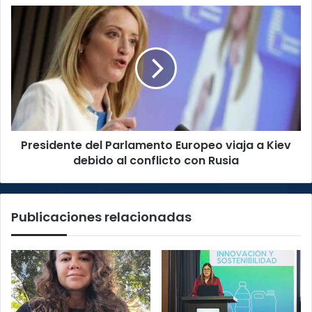
Presidente
del
Parlamento
Europeo
viaja
a
Kiev
debido
al
Presidente del Parlamento Europeo viaja a Kiev
conflicto
con
debido al conflicto con Rusia
Rusia
Publicaciones relacionadas