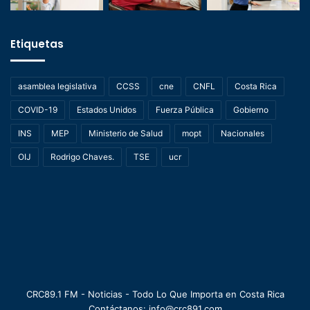
Etiquetas
asamblea legislativa
CCSS
cne
CNFL
Costa Rica
COVID-19
Estados Unidos
Fuerza Pública
Gobierno
INS
MEP
Ministerio de Salud
mopt
Nacionales
OIJ
Rodrigo Chaves.
TSE
ucr
CRC89.1 FM - Noticias - Todo Lo Que Importa en Costa Rica
Contáctanos: info@crc891.com