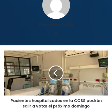
Francisco León
Sitio
web
Pacientes
hospitalizados
en
la
CCSS
podrán
salir
a
votar
Pacientes hospitalizados en la CCSS podrán
el
próximo
salir a votar el próximo domingo
domingo