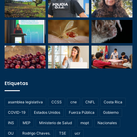
Etiquetas
asamblea legislativa
CCSS
cne
CNFL
Costa Rica
COVID-19
Estados Unidos
Fuerza Pública
Gobierno
INS
MEP
Ministerio de Salud
mopt
Nacionales
OIJ
Rodrigo Chaves.
TSE
ucr