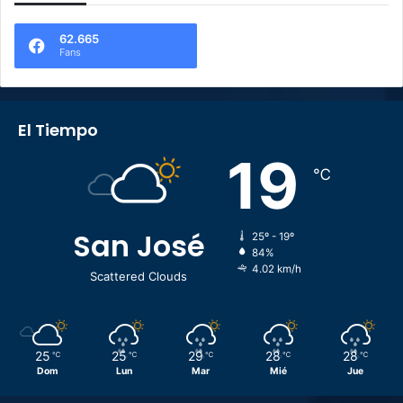
62.665
Fans
El Tiempo
19
℃
San José
25º - 19º
84%
4.02 km/h
Scattered Clouds
25
25
29
28
28
℃
℃
℃
℃
℃
Dom
Lun
Mar
Mié
Jue