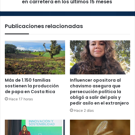
en
en carretera en los últimos 15 meses
los
últimos
15
Publicaciones relacionadas
meses
Más de 1.150 familias
Influencer opositora al
sostienen la producción
chavismo asegura que
de papa en Costa Rica
persecución política la
obligó a salir del país y
Hace 17 horas
pedir asilo en el extranjero
Hace 2 días