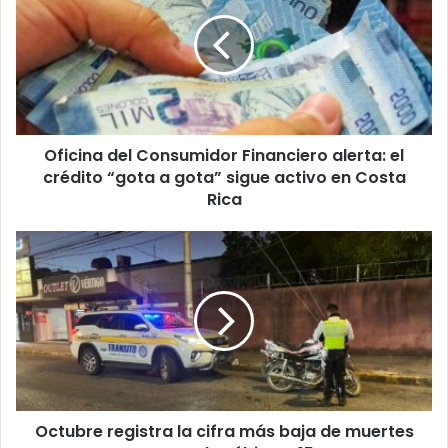
Consumidor
Financiero
alerta:
el
crédito
“gota
a
Oficina del Consumidor Financiero alerta: el
gota”
sigue
crédito “gota a gota” sigue activo en Costa
activo
Rica
en
Costa
Octubre
Rica
registra
la
cifra
más
baja
de
muertes
en
Octubre registra la cifra más baja de muertes
carretera