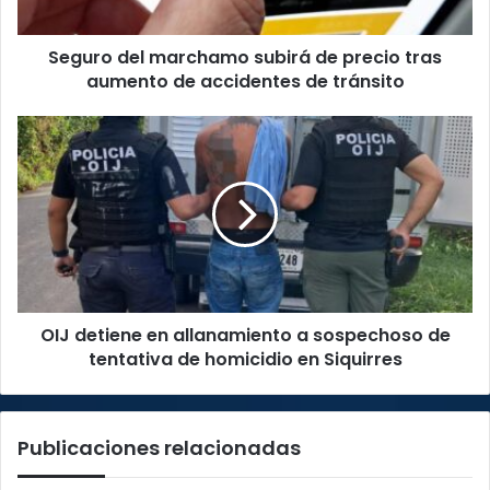
aumento
de
Seguro del marchamo subirá de precio tras
accidentes
de
aumento de accidentes de tránsito
tránsito
OIJ
detiene
en
allanamiento
a
sospechoso
de
tentativa
de
OIJ detiene en allanamiento a sospechoso de
homicidio
en
tentativa de homicidio en Siquirres
Siquirres
Publicaciones relacionadas