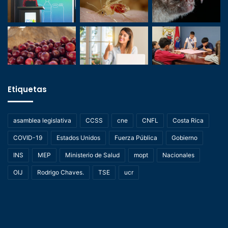
Etiquetas
asamblea legislativa
CCSS
cne
CNFL
Costa Rica
COVID-19
Estados Unidos
Fuerza Pública
Gobierno
INS
MEP
Ministerio de Salud
mopt
Nacionales
OIJ
Rodrigo Chaves.
TSE
ucr