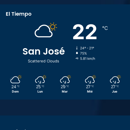
El Tiempo
22
℃
San José
24º - 21º
75%
5.81 km/h
Scattered Clouds
24
25
29
27
27
℃
℃
℃
℃
℃
Dom
Lun
Mar
Mié
Jue