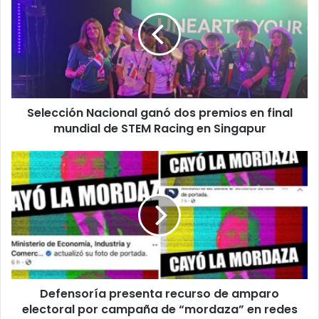
ganó
dos
premios
en
final
mundial
de
Selección Nacional ganó dos premios en final
STEM
Racing
mundial de STEM Racing en Singapur
en
Singapur
Defensoría
presenta
recurso
de
amparo
electoral
por
campaña
de
Defensoría presenta recurso de amparo
“mordaza”
en
electoral por campaña de “mordaza” en redes