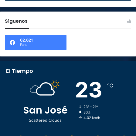
Síguenos
62.621
Fans
El Tiempo
23
℃
San José
23º - 21º
80%
4.02 km/h
Scattered Clouds