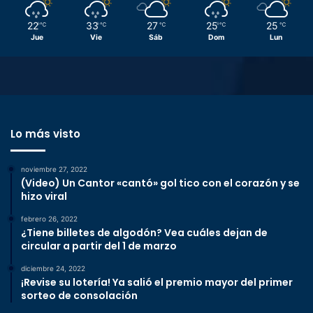
22
33
27
25
25
℃
℃
℃
℃
℃
Jue
Vie
Sáb
Dom
Lun
Lo más visto
noviembre 27, 2022
(Video) Un Cantor «cantó» gol tico con el corazón y se
hizo viral
febrero 26, 2022
¿Tiene billetes de algodón? Vea cuáles dejan de
circular a partir del 1 de marzo
diciembre 24, 2022
¡Revise su lotería! Ya salió el premio mayor del primer
sorteo de consolación