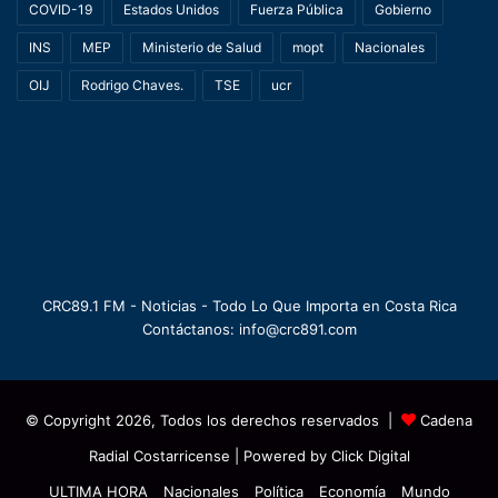
COVID-19
Estados Unidos
Fuerza Pública
Gobierno
INS
MEP
Ministerio de Salud
mopt
Nacionales
OIJ
Rodrigo Chaves.
TSE
ucr
CRC89.1 FM - Noticias - Todo Lo Que Importa en Costa Rica
Contáctanos: info@crc891.com
© Copyright 2026, Todos los derechos reservados |
Cadena
Radial Costarricense
| Powered by
Click Digital
ULTIMA HORA
Nacionales
Política
Economía
Mundo