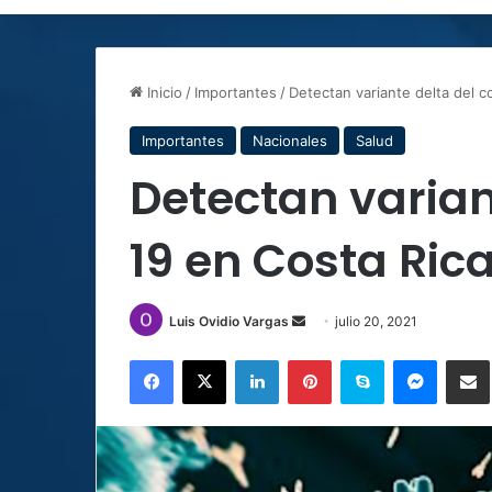
Inicio
/
Importantes
/
Detectan variante delta del c
Importantes
Nacionales
Salud
Detectan varian
19 en Costa Ric
Send
Luis Ovidio Vargas
julio 20, 2021
an
Facebook
X
LinkedIn
Pinterest
Skype
Messen
C
email