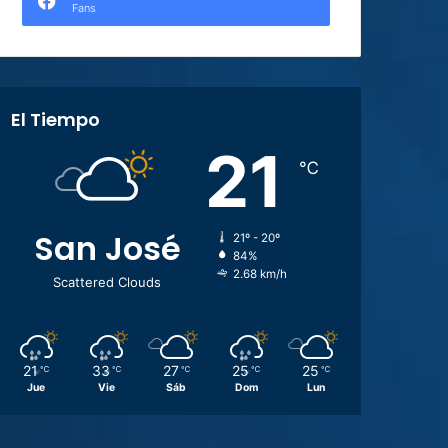
Fans
El Tiempo
21
℃
San José
21º - 20º
84%
2.68 km/h
Scattered Clouds
21
33
27
25
25
℃
℃
℃
℃
℃
Jue
Vie
Sáb
Dom
Lun