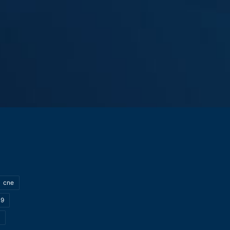
cne
19