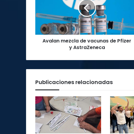
vacunas
de
Pfizer
y
AstraZeneca
Avalan mezcla de vacunas de Pfizer
y AstraZeneca
Publicaciones relacionadas