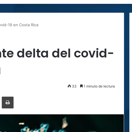
ovid-19 en Costa Rica
te delta del covid-
a
33
1 minuto de lectura
ger
ompartir por correo electrónico
Imprimir