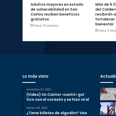
Adultos mayores en estado
Más de 6.0
de vulnerabilidad en San
del Calder
Carlos reciben beneficios
recibirán 
gratuitos
fortalecer
bienestar
Hace 10 minutos
Hace 3 hor
Lo más visto
Actuali
noviembre 27, 2022
(Video) Un Cantor «cantó» gol
tico con el corazón y se hizo viral
febrero 26, 2022
¿Tiene billetes de algodón? Vea