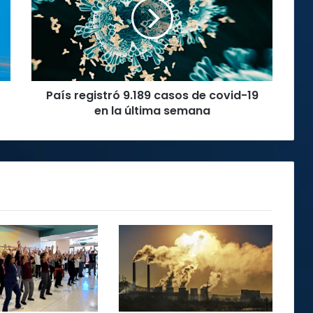
casos
de
covid-
19
en
la
País registró 9.189 casos de covid-19
última
semana
en la última semana