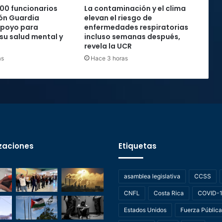
00 funcionarios
La contaminación y el clima
ón Guardia
elevan el riesgo de
apoyo para
enfermedades respiratorias
 su salud mental y
incluso semanas después,
revela la UCR
as
Hace 3 horas
zaciones
Etiquetas
asamblea legislativa
CCSS
CNFL
Costa Rica
COVID-
Estados Unidos
Fuerza Pública