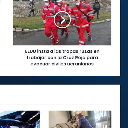
insta
a
las
tropas
rusas
en
trabajar
con
EEUU insta a las tropas rusas en
la
Cruz
trabajar con la Cruz Roja para
Roja
evacuar civiles ucranianos
para
evacuar
civiles
ucranianos