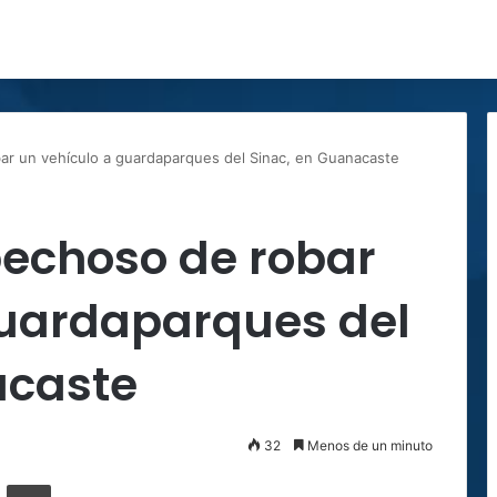
ar un vehículo a guardaparques del Sinac, en Guanacaste
pechoso de robar
guardaparques del
acaste
32
Menos de un minuto
ger
ompartir por correo electrónico
Imprimir