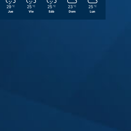
29
25
25
23
25
℃
℃
℃
℃
℃
Jue
Vie
Sáb
Dom
Lun