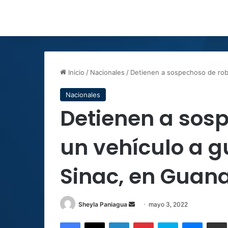
Inicio
/
Nacionales
/
Detienen a sospechoso de rob
Nacionales
Detienen a sos
un vehículo a 
Sinac, en Guan
Send
Sheyla Paniagua
mayo 3, 2022
an
Facebook
X
LinkedIn
Pinterest
Skype
Messen
C