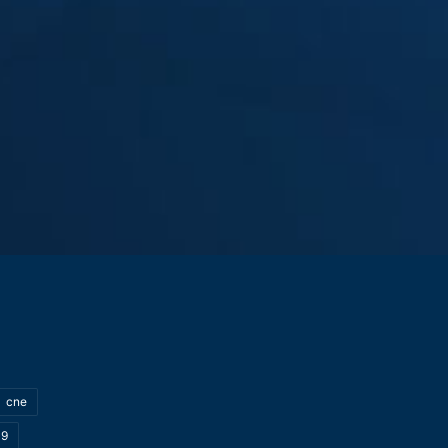
cne
19