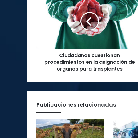
cuestionan
procedimientos
en
la
asignación
de
órganos
para
Ciudadanos cuestionan
trasplantes
procedimientos en la asignación de
órganos para trasplantes
Publicaciones relacionadas