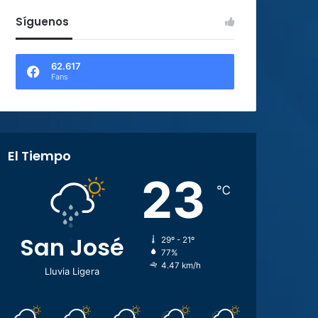
Síguenos
62.617
Fans
El Tiempo
23
℃
San José
29º - 21º
77%
4.47 km/h
Lluvia Ligera