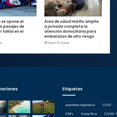
 se opone al
Área de salud Hatillo amplía
n pasajes de
a jornada completa la
 fallas en el
atención domiciliaria para
embarazos de alto riesgo
as
Hace 20 horas
zaciones
Etiquetas
asamblea legislativa
CCSS
CNFL
Costa Rica
COVID-