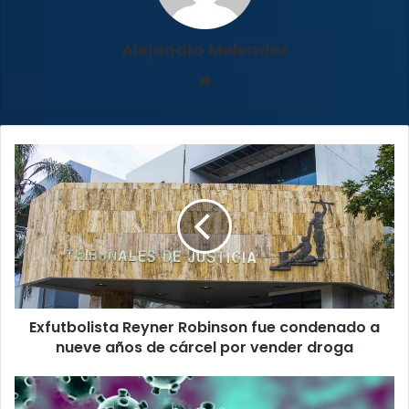
Alejandro Melendez
Sitio
web
Exfutbolista
Reyner
Robinson
fue
condenado
a
nueve
años
de
Exfutbolista Reyner Robinson fue condenado a
cárcel
por
nueve años de cárcel por vender droga
vender
droga
Salud
confirma