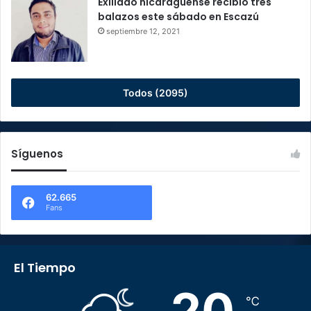
Exiliado nicaragüense recibió tres
balazos este sábado en Escazú
septiembre 12, 2021
Todos (2095)
Síguenos
62.665
Fans
El Tiempo
20
℃