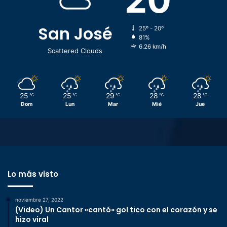
San José
25º - 20º
81%
6.26 km/h
Scattered Clouds
25
25
29
28
28
℃
℃
℃
℃
℃
Dom
Lun
Mar
Mié
Jue
Lo más visto
noviembre 27, 2022
(Video) Un Cantor «cantó» gol tico con el corazón y se
hizo viral