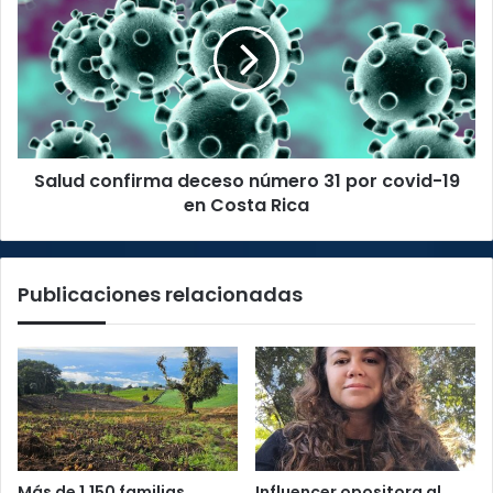
deceso
número
31
por
covid-
19
en
Salud confirma deceso número 31 por covid-19
Costa
Rica
en Costa Rica
Publicaciones relacionadas
Más de 1.150 familias
Influencer opositora al