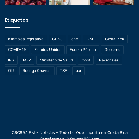
Etiquetas
asamblea legislativa
CCSS
cne
CNFL
Costa Rica
COVID-19
Estados Unidos
Fuerza Pública
Gobierno
INS
MEP
Ministerio de Salud
mopt
Nacionales
OIJ
Rodrigo Chaves.
TSE
ucr
CRC89.1 FM - Noticias - Todo Lo Que Importa en Costa Rica
Contáctanos: info@crc891.com