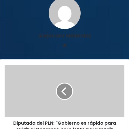
Alejandro Melendez
Sitio
web
Diputada
del
PLN:
"Gobierno
es
rápido
para
exigir
al
Diputada del PLN: "Gobierno es rápido para
Congreso
pero