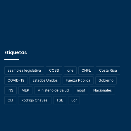
Etiquetas
asamblea legislativa
CCSS
cne
CNFL
Costa Rica
COVID-19
Estados Unidos
Fuerza Pública
Gobierno
INS
MEP
Ministerio de Salud
mopt
Nacionales
OIJ
Rodrigo Chaves.
TSE
ucr