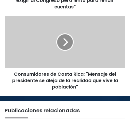
exigir al Congreso pero lento para rendir
lento
cuentas"
para
rendir
Consumidores
cuentas"
de
Costa
Rica:
"Mensaje
del
presidente
se
aleja
Consumidores de Costa Rica: "Mensaje del
de
la
presidente se aleja de la realidad que vive la
realidad
población"
que
vive
la
Publicaciones relacionadas
población"