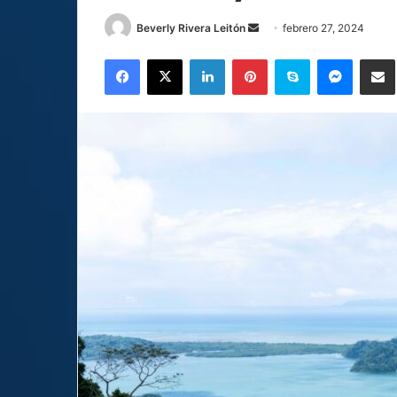
Send
Beverly Rivera Leitón
febrero 27, 2024
an
Facebook
X
LinkedIn
Pinterest
Skype
Messen
C
email