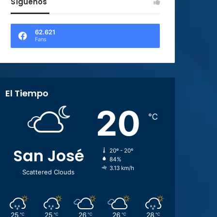
Síguenos
62.621
Fans
El Tiempo
20
℃
San José
20º - 20º
84%
3.13 km/h
Scattered Clouds
25
25
26
26
28
℃
℃
℃
℃
℃