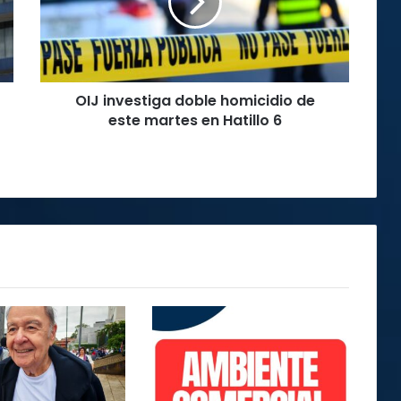
de
este
martes
en
Hatillo
OIJ investiga doble homicidio de
6
este martes en Hatillo 6