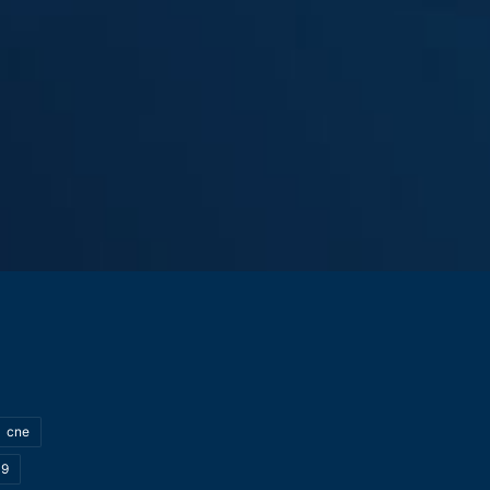
cne
19