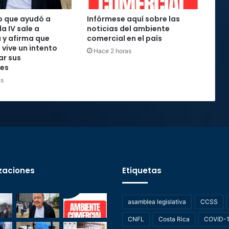
o que ayudó a
Infórmese aquí sobre las
la IV sale a
noticias del ambiente
 y afirma que
comercial en el país
 vive un intento
Hace 2 horas
ar sus
nes
as
zaciones
Etiquetas
asamblea legislativa
CCSS
CNFL
Costa Rica
COVID-