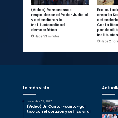
(Video) Ramonenses
Exdiputad
respaldaron al Poder Judicial
crear la Sa
y defendieron la
defenderla
institucionalidad
Costa Rica
democrática
por debilit
institucio
Hace 53 minutos
Hace 2 hor
Lo más visto
Actuali
noviembre 27, 2022
(Video) Un Cantor «cantó» gol
tico con el corazón y se hizo viral