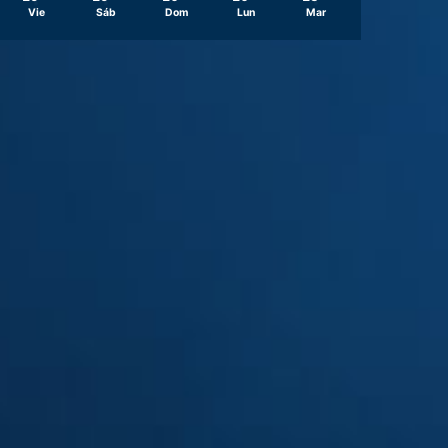
Vie
Sáb
Dom
Lun
Mar