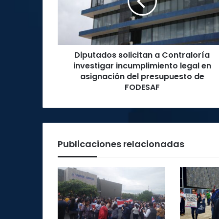
investigar
incumplimiento
legal
en
asignación
Diputados solicitan a Contraloría
del
presupuesto
investigar incumplimiento legal en
de
asignación del presupuesto de
FODESAF
FODESAF
Publicaciones relacionadas