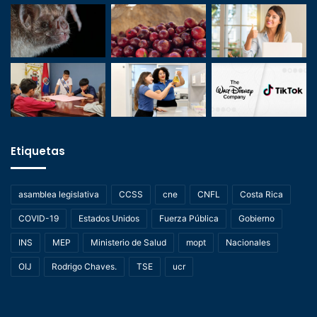
Etiquetas
asamblea legislativa
CCSS
cne
CNFL
Costa Rica
COVID-19
Estados Unidos
Fuerza Pública
Gobierno
INS
MEP
Ministerio de Salud
mopt
Nacionales
OIJ
Rodrigo Chaves.
TSE
ucr