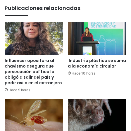
con
Publicaciones relacionadas
Alvarado
Influencer opositora al
Industria plástica se suma
chavismo asegura que
a la economía circular
persecución política la
Hace 10 horas
obligó a salir del país y
pedir asilo en el extranjero
Hace 9 horas