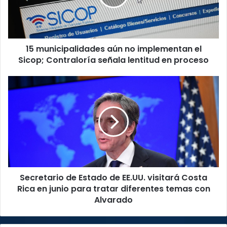
el
Sicop;
Contraloría
señala
15 municipalidades aún no implementan el
lentitud
en
Sicop; Contraloría señala lentitud en proceso
proceso
Secretario
de
Estado
de
EE.UU.
visitará
Costa
Rica
en
Secretario de Estado de EE.UU. visitará Costa
junio
para
Rica en junio para tratar diferentes temas con
tratar
Alvarado
diferentes
temas