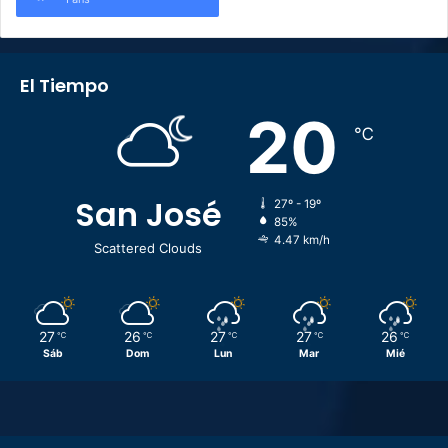
El Tiempo
20
℃
San José
27º - 19º
85%
4.47 km/h
Scattered Clouds
27
26
27
27
26
℃
℃
℃
℃
℃
Sáb
Dom
Lun
Mar
Mié