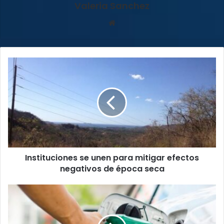
Valeria Sanchez
Sitio
web
Instituciones
se
unen
para
mitigar
efectos
negativos
de
época
Instituciones se unen para mitigar efectos
seca
negativos de época seca
Alvarado
rechaza
rebajar
impuesto