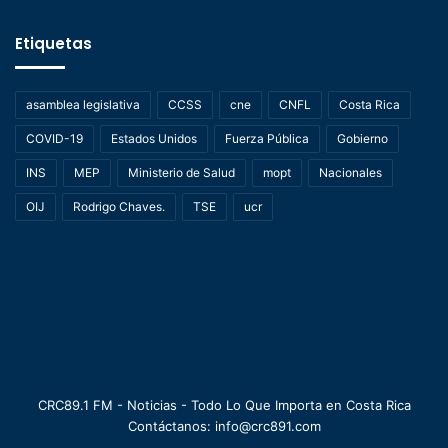
Etiquetas
asamblea legislativa
CCSS
cne
CNFL
Costa Rica
COVID-19
Estados Unidos
Fuerza Pública
Gobierno
INS
MEP
Ministerio de Salud
mopt
Nacionales
OIJ
Rodrigo Chaves.
TSE
ucr
CRC89.1 FM - Noticias - Todo Lo Que Importa en Costa Rica
Contáctanos: info@crc891.com