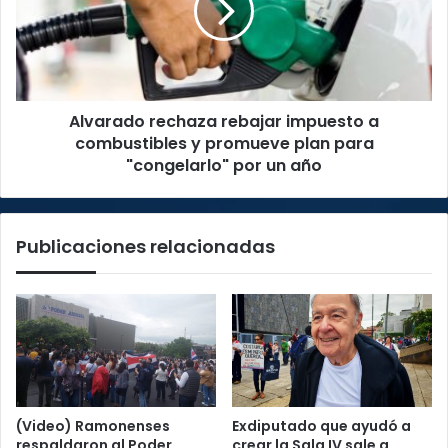
a
combustibles
y
promueve
plan
Alvarado rechaza rebajar impuesto a
para
"congelarlo"
combustibles y promueve plan para
por
"congelarlo" por un año
un
año
Publicaciones relacionadas
(Video) Ramonenses
Exdiputado que ayudó a
respaldaron al Poder
crear la Sala IV sale a