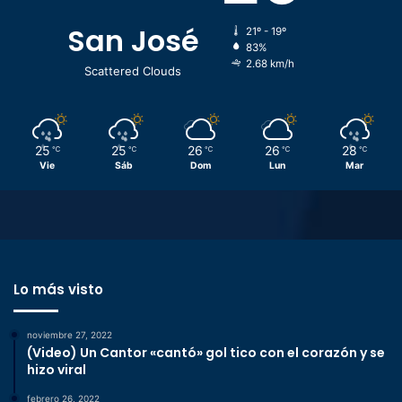
San José
21º - 19º
83%
2.68 km/h
Scattered Clouds
25
25
26
26
28
℃
℃
℃
℃
℃
Vie
Sáb
Dom
Lun
Mar
Lo más visto
noviembre 27, 2022
(Video) Un Cantor «cantó» gol tico con el corazón y se
hizo viral
febrero 26, 2022