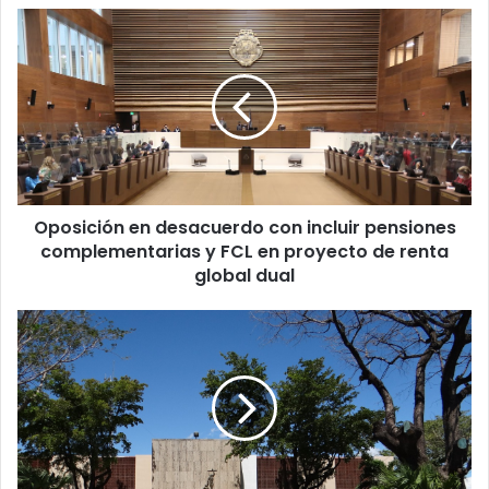
Oposición
en
desacuerdo
con
incluir
pensiones
complementarias
y
FCL
Oposición en desacuerdo con incluir pensiones
en
proyecto
complementarias y FCL en proyecto de renta
de
global dual
renta
global
Seis
dual
hombres
sentenciados
a
10
años
de
prisión