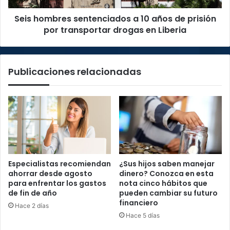
por
Seis hombres sentenciados a 10 años de prisión
transportar
drogas
por transportar drogas en Liberia
en
Liberia
Publicaciones relacionadas
Especialistas recomiendan
¿Sus hijos saben manejar
ahorrar desde agosto
dinero? Conozca en esta
para enfrentar los gastos
nota cinco hábitos que
de fin de año
pueden cambiar su futuro
financiero
Hace 2 días
Hace 5 días