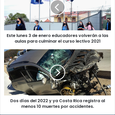
de
enero
educadores
volverán
a
las
Este lunes 3 de enero educadores volverán a las
aulas
para
aulas para culminar el curso lectivo 2021
culminar
el
Dos
curso
días
lectivo
del
2021
2022
y
ya
Costa
Rica
registra
Dos días del 2022 y ya Costa Rica registra al
al
menos
menos 10 muertes por accidentes.
10