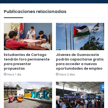
muertes
por
Publicaciones relacionadas
accidentes.
Estudiantes de Cartago
Jóvenes de Guanacaste
tendrán foro permanente
podrán capacitarse gratis
para presentar
para acceder a nuevas
propuestas
oportunidades de empleo
Hace 1 día
Hace 2 días