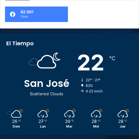
62.661
Fans
El Tiempo
22
℃
San José
22º - 21º
83%
4.02 km/h
Scattered Clouds
26
27
30
28
28
℃
℃
℃
℃
℃
Dom
Lun
Mar
Mié
Jue