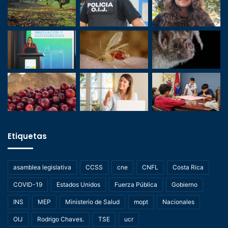
Etiquetas
asamblea legislativa
CCSS
cne
CNFL
Costa Rica
COVID-19
Estados Unidos
Fuerza Pública
Gobierno
INS
MEP
Ministerio de Salud
mopt
Nacionales
OIJ
Rodrigo Chaves.
TSE
ucr